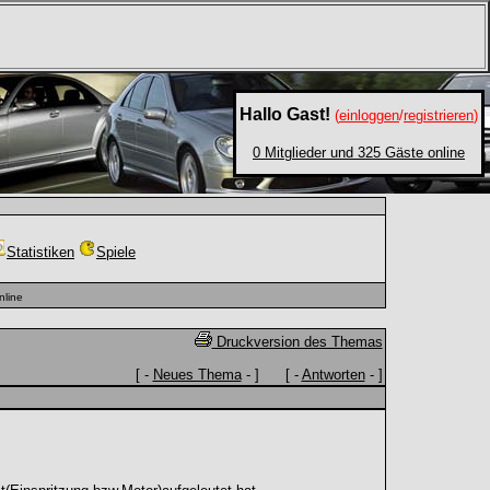
Hallo Gast!
(
einloggen
/
registrieren
)
0 Mitglieder und 325 Gäste online
Statistiken
Spiele
nline
Druckversion des Themas
[ -
Neues Thema
- ] [ -
Antworten
- ]