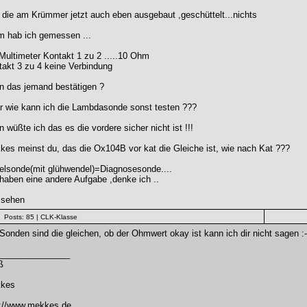
die am Krümmer jetzt auch eben ausgebaut ,geschüttelt...nichts
m hab ich gemessen ...
Multimeter Kontakt 1 zu 2 .....10 Ohm
akt 3 zu 4 keine Verbindung
n das jemand bestätigen ?
r wie kann ich die Lambdasonde sonst testen ???
 wüßte ich das es die vordere sicher nicht ist !!!
es meinst du, das die Ox104B vor kat die Gleiche ist, wie nach Kat ???
elsonde(mit glühwendel)=Diagnosesonde....
haben eine andere Aufgabe ,denke ich ..
 sehen
Posts: 85
| CLK-Klasse
Sonden sind die gleichen, ob der Ohmwert okay ist kann ich dir nicht sagen :-
_______________
ß
kes
p://www.mekkes.de