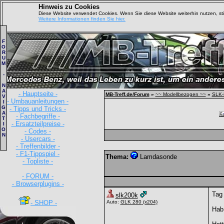
Hinweis zu Cookies
Diese Website verwendet Cookies. Wenn Sie diese Website weiterhin nutzen, s
Weitere Informationen finden Sie hier.
F
O
R
U
M
-
N
A
- Hauptseite -
MB-Treff.de/Forum
»
~~ Modellbezogen ~~
»
SLK-
V
- Umbauanleitungen -
I
G
- Tipps und Tricks -
A
- Fachbegriffe -
T
- Ersatzteilpreise -
I
O
- Codes -
N
- Usercars -
- Treffenbilder -
- F1-Tippspiel -
Thema:
Lamdasonde
- Topliste -
- FORUM -
- Browserplugins -
Tag
slk200k
- SHOP -
Auto:
GLK 280
(x204)
Hab