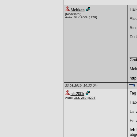
Hall
Mekkes
[Moderator]
Auto:
SLK 200k
(r170)
Also
Sin
Du k
___
Gru
Mek
htt
23.08.2010, 10:35 Uhr
Tag
slk200k
Auto:
GLK 280
(x204)
Hab 
Es 
Es w
Ich 
abg