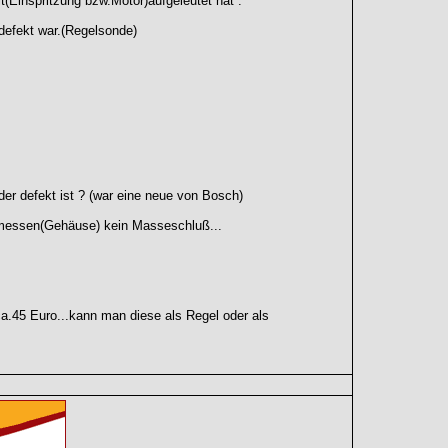
Einspritzung bzw.Motor)aufgeleutet hat .
efekt war.(Regelsonde)
r defekt ist ? (war eine neue von Bosch)
emessen(Gehäuse) kein Masseschluß...
ca.45 Euro...kann man diese als Regel oder als