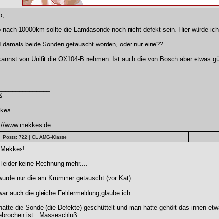
o,
 nach 10000km sollte die Lamdasonde noch nicht defekt sein. Hier würde ich
d damals beide Sonden getauscht worden, oder nur eine??
annst von Unifit die OX104-B nehmen. Ist auch die von Bosch aber etwas gün
_______________
ß
kes
p://www.mekkes.de
Posts: 722
| CL AMG-Klasse
 Mekkes!
leider keine Rechnung mehr....
wurde nur die am Krümmer getauscht (vor Kat)
ar auch die gleiche Fehlermeldung,glaube ich...
hatte die Sonde (die Defekte) geschüttelt und man hatte gehört das innen etwa
ebrochen ist...Masseschluß.