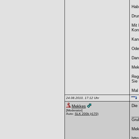
Hab 
Dru
Mit 
Kont
Kan
Ode
Dann
Mekk
Reg
Sie 
Mal
24.08.2010, 17:12 Uhr
Die 
Mekkes
[Moderator]
Auto:
SLK 200k
(r170)
___
Gru
Mek
htt