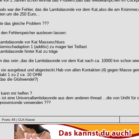
e vor 2 Jahren schon einmal das Problem,daß das Meldelämpchen im Cockpit(
als war der Fehler, das die Lambdasonde vor dem Kat,also die am Krümmer,d
en um die 250 Euro...
te das gleiche Problem ???
 den Fehlerspeicher auslesen lassen:
Lambdasonde vor Kat Masseschluss
emischadaption 1 (additiv) zu mager bei Teillast
Lambdasonde hinter Kat zu träge
n das sein ,das die Lambdasonde vor dem Kat nach ca. 10000 km schon wiede
 sie ausgebaut und abgesteckt.Hab von allen Kontakten (4) gegen Masse g
takt 1 zu 2 ca. 10 OHM
 das die Glühwendel?)
kann mir helfen ?
ist eine Universallambdasonde aus dem anderen thread ...die von Unifit für 
gnosensonde verwenden ???
Posts: 85
| CLK-Klasse