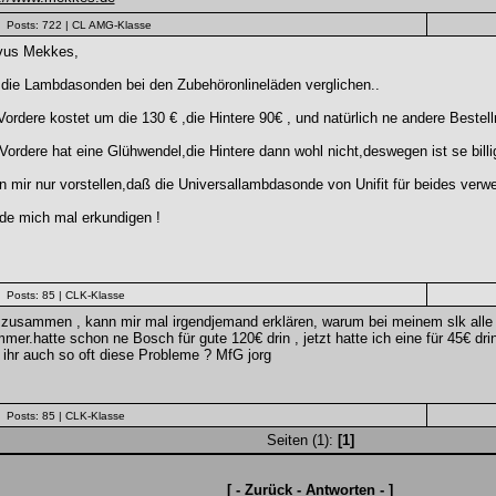
Posts: 722
| CL AMG-Klasse
vus Mekkes,
die Lambdasonden bei den Zubehöronlineläden verglichen..
Vordere kostet um die 130 € ,die Hintere 90€ , und natürlich ne andere Bestel
Vordere hat eine Glühwendel,die Hintere dann wohl nicht,deswegen ist se billi
 mir nur vorstellen,daß die Universallambdasonde von Unifit für beides verw
de mich mal erkundigen !
Posts: 85
| CLK-Klasse
zusammen , kann mir mal irgendjemand erklären, warum bei meinem slk alle 1
mer.hatte schon ne Bosch für gute 120€ drin , jetzt hatte ich eine für 45€ drin
ihr auch so oft diese Probleme ? MfG jorg
Posts: 85
| CLK-Klasse
Seiten (1):
[1]
[ -
Zurück
-
Antworten
- ]