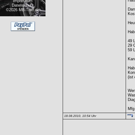
Hatt
Impressum
Datenschutz
Dam
©2026 MB-Treff.de
Kost
Heu
Hab
49 
29 G
59 
Kan
Hab
Kon
(ist
Wer 
Was 
Dia
Mfg
18.08.2010, 10:54 Uhr