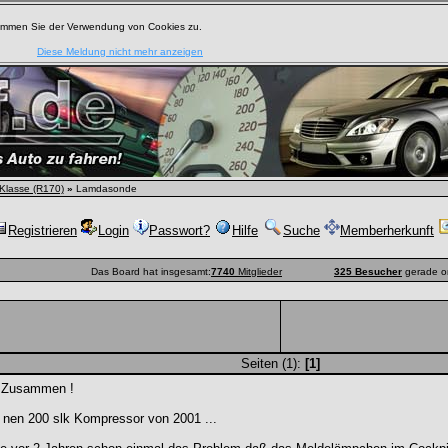
timmen Sie der Verwendung von Cookies zu.
Diese Meldung nicht mehr anzeigen
Klasse (R170)
»
Lamdasonde
Registrieren
Login
Passwort?
Hilfe
Suche
Memberherkunft
Das Board hat insgesamt:
7740
Mitglieder
325 Besucher
gerade o
Seiten (1):
[1]
 Zusammen !
 nen 200 slk Kompressor von 2001 ...