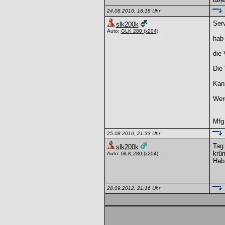
24.08.2010, 18:18 Uhr
Ser
slk200k
Auto:
GLK 280
(x204)
hab 
die 
Die 
Kann
Wer
Mfg
25.08.2010, 21:33 Uhr
Tag 
slk200k
krüm
Auto:
GLK 280
(x204)
Hab 
28.09.2012, 21:16 Uhr