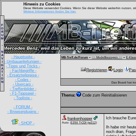
Hinweis zu Cookies
Diese Website verwendet Cookies. Wenn Sie diese Website weiterhin nutzen, s
Weitere Informationen finden Sie hier.
F
O
R
U
M
-
N
A
- Hauptseite -
MB-Treff.de/Forum
»
~~ Modellbezogen ~~
»
E-Klas
V
- Umbauanleitungen -
I
G
- Tipps und Tricks -
A
Registrieren
Login
Pas
- Fachbegriffe -
T
- Ersatzteilpreise -
I
O
- Codes -
N
Das Board hat in
- Usercars -
- Treffenbilder -
- F1-Tippspiel -
Thema:
Code zum Reinitialisieren
- Topliste -
- FORUM -
- Browserplugins -
Ich brauche Eure H
frankenhopper
- SHOP -
Auto:
E350 T-CDI
(w212)
Ih habe mir heute
noch dran, Frage