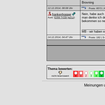
Brovning
12.12.2014, 08:08 Uhr
Posts: 9572
| 
Nein, habe auch
frankenhopper
man denke ich de
Auto:
E350 T-CDI
(w212)
bekommen so nen
______________
MB - wir haben e
14.12.2014, 04:47 Uhr
Posts: 182
| S
Thema bewerten:
nicht lesenswert
0
1
2
3
4
5
Meinungen 