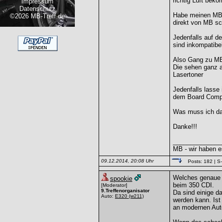
richtig Luft bek
Impressum
Datenschutz
Habe meinen MB 
©2026 MB-Treff.de
direkt von MB sc
Jedenfalls auf d
sind inkompatibe
Also Gang zu MB
Die sehen ganz a
Lasertoner
Jedenfalls lasse
dem Board Comput
Was muss ich da 
Danke!!!
______________
MB - wir haben e
09.12.2014, 20:08 Uhr
Posts: 182
| S
Welches genaue 
spookie
beim 350 CDI.
[Moderator]
9.Treffenorganisator
Da sind einige d
Auto:
E320
(w211)
werden kann. Ist 
an modernen Auto