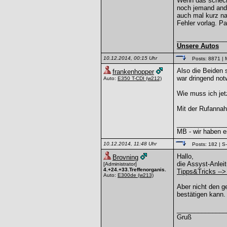
Wenn das scheckh
noch jemand and
auch mal kurz na
Fehler vorlag. P
______________
Unsere Autos
10.12.2014, 00:15 Uhr
Posts: 8871
| 
Also die Beiden 
frankenhopper
war dringend not
Auto:
E350 T-CDI
(w212)
Wie muss ich jet
Mit der Rufanna
______________
MB - wir haben e
10.12.2014, 11:48 Uhr
Posts: 182
| S
Hallo,
Brovning
die Assyst-Anleit
[Administrator]
4.+24.+33.Treffenorganis.
Tipps&Tricks -->
Auto:
E300de
(w213)
Aber nicht den g
bestätigen kann. 
______________
Gruß