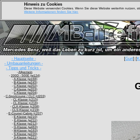
Hinweis zu Cookies
Diese Website verwendet Cookies. Wenn Sie diese Website weiterhin nutzen, s
Weitere Informationen finden Sie hier.
- Hauptseite -
[
Gurt
] [
K
- Umbauanleitungen -
- Tipps und Tricks -
-
Allgemein
-
200D - 500E (w124)
-
A-Klasse (w168)
-
B-Klasse (w245)
G
-
C-Klasse (w202)
-
C-Klasse (w203)
-
C-Klasse (w204)
-
C-Sportcoupe / CLC (cl203)
-
CL-Klasse (c215)
-
CL-Klasse (c216)
-
CLK-Klasse (c208)
-
CLS-Klasse (c219)
-
E-Coupe/-Cabrio (c207)
-
E-Klasse (w210)
-
E-Klasse (w211)
-
E-Klasse (w212)
-
G-Klasse (w463)
-
M-Klasse (w163)
-
S-Klasse (w220)
-
S-Klasse (w221)