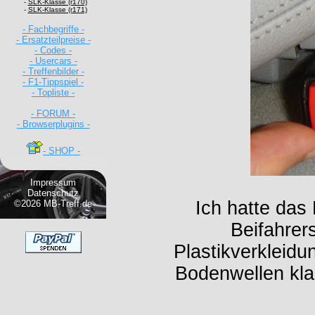
-
SLK-Klasse (r170)
-
SLK-Klasse (r171)
- Fachbegriffe -
- Ersatzteilpreise -
- Codes -
- Usercars -
- Treffenbilder -
- F1-Tippspiel -
- Topliste -
- FORUM -
- Browserplugins -
- SHOP -
Impressum
Datenschutz
Ich hatte das
©2026 MB-Treff.de
Beifahrer
Plastikverkleid
Bodenwellen kla