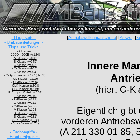
- Hauptseite -
[
Antriebswellenmanschette
] [
Assyst
] [
K
- Umbauanleitungen -
- Tipps und Tricks -
-
Allgemein
-
200D - 500E (w124)
-
A-Klasse (w168)
-
B-Klasse (w245)
Innere Man
-
C-Klasse (w202)
-
C-Klasse (w203)
-
C-Klasse (w204)
Antri
-
C-Sportcoupe / CLC (cl203)
-
CL-Klasse (c215)
-
CL-Klasse (c216)
-
CLK-Klasse (c208)
(hier: C-
-
CLS-Klasse (c219)
-
E-Coupe/-Cabrio (c207)
-
E-Klasse (w210)
-
E-Klasse (w211)
-
E-Klasse (w212)
-
G-Klasse (w463)
Eigentlich gibt
-
M-Klasse (w163)
-
S-Klasse (w220)
-
S-Klasse (w221)
vorderen Antriebsw
-
SLK-Klasse (r170)
-
SLK-Klasse (r171)
(A 211 330 01 85, 
- Fachbegriffe -
- Ersatzteilpreise -