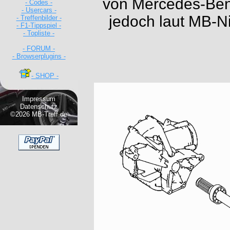
von Mercedes-Benz
- Codes -
- Usercars -
jedoch laut MB-N
- Treffenbilder -
- F1-Tippspiel -
- Topliste -
- FORUM -
- Browserplugins -
- SHOP -
Impressum
Datenschutz
©2026 MB-Treff.de