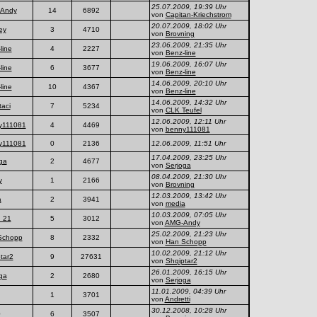
25.07.2009, 19:39 Uhr
Andy
14
6892
von
Capitan-Kriechstrom
20.07.2009, 18:02 Uhr
ey
3
4710
von
Brovning
23.06.2009, 21:35 Uhr
line
4
2227
von
Benz-line
19.06.2009, 16:07 Uhr
line
6
3677
von
Benz-line
14.06.2009, 20:10 Uhr
line
10
4367
von
Benz-line
14.06.2009, 14:32 Uhr
taci
7
5234
von
CLK Teufel
12.06.2009, 12:11 Uhr
y111081
4
4469
von
benny111081
y111081
0
2136
12.06.2009, 11:51 Uhr
17.04.2009, 23:25 Uhr
ga
2
4677
von
Serjoga
08.04.2009, 21:30 Uhr
y
1
2166
von
Brovning
12.03.2009, 13:42 Uhr
a
2
3941
von
media
10.03.2009, 07:05 Uhr
_21
5
3012
von
AMG-Andy
25.02.2009, 21:23 Uhr
Schopp
8
2332
von
Han Schopp
10.02.2009, 21:12 Uhr
tar2
9
27631
von
Shqiptar2
26.01.2009, 16:15 Uhr
ga
2
2680
von
Serjoga
11.01.2009, 04:39 Uhr
1
3701
von
Andretti
30.12.2008, 10:28 Uhr
0
6
3507