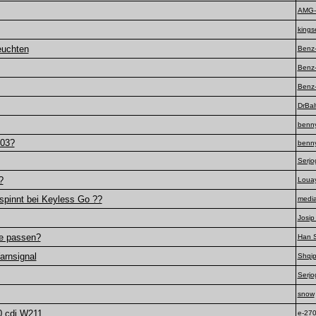
AMG-
kings
euchten
Benz-
Benz-
Benz-
DrBal
benn
003?
benn
Serjo
?
Loua
spinnt bei Keyless Go ??
medi
Josip
ne passen?
Han 
arnsignal
Shqip
Serjo
snow
70 cdi W211
e-27