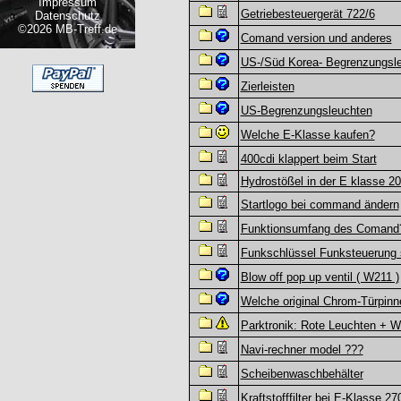
Impressum
Getriebesteuergerät 722/6
Datenschutz
©2026 MB-Treff.de
Comand version und anderes
US-/Süd Korea- Begrenzungsl
Zierleisten
US-Begrenzungsleuchten
Welche E-Klasse kaufen?
400cdi klappert beim Start
Hydrostößel in der E klasse 2
Startlogo bei command ändern
Funktionsumfang des Comand
Funkschlüssel Funksteuerung 
Blow off pop up ventil ( W211 )
Welche original Chrom-Türpin
Parktronik: Rote Leuchten + W
Navi-rechner model ???
Scheibenwaschbehälter
Kraftstofffilter bei E-Klasse 2