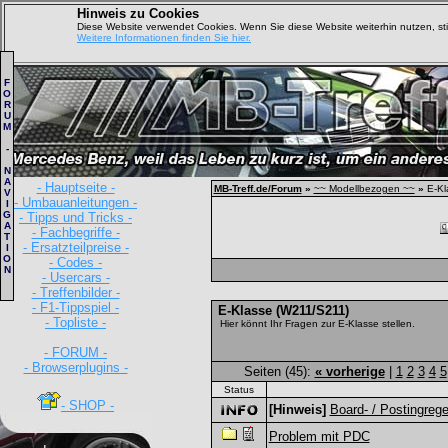
Hinweis zu Cookies
Diese Website verwendet Cookies. Wenn Sie diese Website weiterhin nutzen, s
Weitere Informationen finden Sie hier.
F
O
R
U
M
-
N
A
- Hauptseite -
MB-Treff.de/Forum
»
~~ Modellbezogen ~~
»
E-Kl
V
- Umbauanleitungen -
I
G
- Tipps und Tricks -
A
- Fachbegriffe -
T
- Ersatzteilpreise -
I
O
- Codes -
N
- Usercars -
- Treffenbilder -
- F1-Tippspiel -
E-Klasse (W211/S211)
- Topliste -
Hier könnt Ihr Fragen zur E-Klasse stellen.
- FORUM -
- Browserplugins -
Seiten (45):
« vorherige
|
1
2
3
4
5
Status
- SHOP -
[Hinweis]
Board- / Postingrege
Problem mit PDC