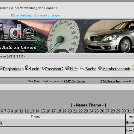
timmen Sie der Verwendung von Cookies zu.
Diese Meldung nicht mehr anzeigen
asse (W211/S211)
Registrieren
Login
Passwort?
Hilfe
Suche
Memberherkunft
Das Board hat insgesamt:
7742
Mitglieder
274 Besucher
gerade o
[ -
Neues Thema
- ]
6
7
8
9
10
11
12
13
14
15
16
17
18
19
20
21
22
23
24
25
26
27
28
29
30
31
Thema
ers
ln
Brov
Han 