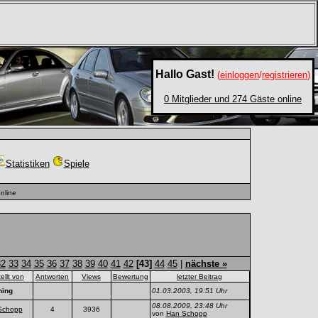
Hallo Gast!
(
einloggen
/
registrieren
)
0 Mitglieder und 274 Gäste online
Statistiken
Spiele
nline
32
33
34
35
36
37
38
39
40
41
42
[43]
44
45
|
nächste »
tellt von
Antworten
Views
Bewertung
letzter Beitrag
ning
01.03.2003, 19:51 Uhr
08.08.2009, 23:48 Uhr
Schopp
4
3936
von
Han Schopp