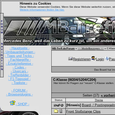
Hinweis zu Cookies
Diese Website verwendet Cookies. Wenn Sie diese Website weiterhin nutzen, s
Weitere Informationen finden Sie hier.
F
O
R
U
M
-
N
A
- Hauptseite -
MB-Treff.de/Forum
»
~~ Modellbezogen ~~
»
C-Klas
V
- Umbauanleitungen -
I
G
- Tipps und Tricks -
A
Registrieren
Login
Pas
- Fachbegriffe -
T
- Ersatzteilpreise -
I
O
- Codes -
N
Das Board hat in
- Usercars -
- Treffenbilder -
- F1-Tippspiel -
C-Klasse (W204/S204/C204)
- Topliste -
Hier könnt Ihr Fragen zur "neuen" C-Klasse stellen.
- FORUM -
- Browserplugins -
Seiten (17):
« vorher
Status
Thema
- SHOP -
[Hinweis]
Board- / Postingregeln
Front Stoßstange Clips