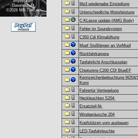
Impressum
Mp3 wiedergabe Einstellung
Datenschutz
©2026 MB-Treff.de
Unterschiedliche Motorleistung
C-KLasse update (AMG Body)
Fehler im Soundsystem
C350 Cdi Klimalüftung
Mopf Stoßfänger an VorMopf
Rückfahrkamera
Tagfahrlicht Anschlussplan
Chiptuning C200 CDI BlueEF
Kennzeichenbeleuchtung W204/
Komi
Fahrertür Verriegelung
Heckleuchten S204
Ersatzteil-Nr.
Windgeräusche 204
Kopfstützen vorn ausbauen
LED-Tagfahrleuchte