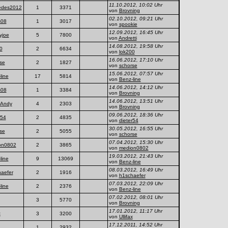
11.10.2012, 10:02 Uhr
edes2012
1
3371
von
Brovning
02.10.2012, 09:21 Uhr
s08
1
3017
von
spookie
12.09.2012, 16:45 Uhr
yjoe
5
7800
von
Andretti
14.08.2012, 19:58 Uhr
0
2
6634
von
lok200
16.06.2012, 17:10 Uhr
se
2
1827
von
schorse
15.06.2012, 07:57 Uhr
line
17
5814
von
Benz-line
14.06.2012, 14:12 Uhr
s08
1
3384
von
Brovning
14.06.2012, 13:51 Uhr
Andy
4
2303
von
Brovning
09.06.2012, 18:36 Uhr
r54
2
4835
von
dieter54
30.05.2012, 16:55 Uhr
se
2
5055
von
schorse
07.04.2012, 15:30 Uhr
on0802
2
3865
von
medion0802
19.03.2012, 21:43 Uhr
line
9
13069
von
Benz-line
08.03.2012, 16:49 Uhr
aefer
2
1916
von
h1schaefer
07.03.2012, 22:09 Uhr
line
2
2376
von
Benz-line
07.02.2012, 08:01 Uhr
3
5770
von
Brovning
17.01.2012, 11:17 Uhr
x
3
3200
von
Ullifax
17.12.2011, 14:52 Uhr
1
2932