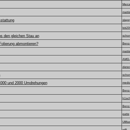
Merc
matti
stattung
slapp
lok20
s den gleichen Stau an
schor
 Folierung abmontieren?
Benz-
matti
AMG-
diete
n
schor
 1000 und 2000 Umdrehungen
medi
Benz-
h1sch
Benz-
patte
Ullifa
A
willi