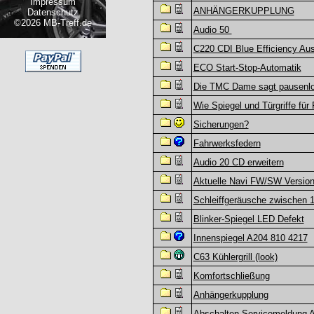
Impressum
ANHÄNGERKUPPLUNG
Datenschutz
©2026 MB-Treff.de
Audio 50
C220 CDI Blue Efficiency Aus
ECO Start-Stop-Automatik
Die TMC Dame sagt pausenlo
Wie Spiegel und Türgriffe für
Sicherungen?
Fahrwerksfedern
Audio 20 CD erweitern
Aktuelle Navi FW/SW Versio
Schleiffgeräusche zwischen
Blinker-Spiegel LED Defekt
Innenspiegel A204 810 4217
C63 Kühlergrill (look)
Komfortschließung
Anhängerkupplung
Abschalten Servicemeldung 