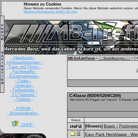
Hinweis zu Cookies
Diese Website verwendet Cookies. Wenn Sie diese Website weiterhin nutzen, s
Weitere Informationen finden Sie hier.
F
O
R
U
M
-
N
A
- Hauptseite -
MB-Treff.de/Forum
»
~~ Modellbezogen ~~
»
C-K
V
- Umbauanleitungen -
I
G
- Tipps und Tricks -
A
- Fachbegriffe -
T
- Ersatzteilpreise -
I
O
- Codes -
N
- Usercars -
- Treffenbilder -
- F1-Tippspiel -
C-Klasse (W204/S204/C204)
- Topliste -
Hier könnt Ihr Fragen zur "neuen" C-Klasse stel
- FORUM -
- Browserplugins -
Status
- SHOP -
[Hinweis]
Board- / Postingreg
Easy Pack Heckklappe - War