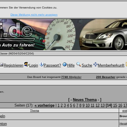
timmen Sie der Verwendung von Cookies zu.
Diese Meldung nicht mehr anzeigen
lasse (W204/S204/C204)
Registrieren
Login
Passwort?
Hilfe
Suche
Memberherkunft
Das Board hat insgesamt:
7740
Mitglieder
200 Besucher
gerade 
len.
[ -
Neues Thema
- ]
Seiten (17):
« vorherige
|
1
2
3
4
5
6
7
8
9
10
11
12
13
[14]
15
16
1
Thema
ers
eln
Brov
nton
Herak