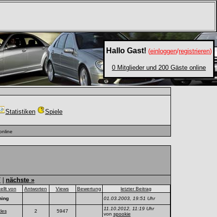
Hallo Gast!
(
einloggen
/
registrieren
)
0 Mitglieder und 200 Gäste online
Statistiken
Spiele
online
7
|
nächste »
tellt von
Antworten
Views
Bewertung
letzter Beitrag
ning
01.03.2003, 19:51 Uhr
11.10.2012, 11:19 Uhr
les
2
5947
von
spookie