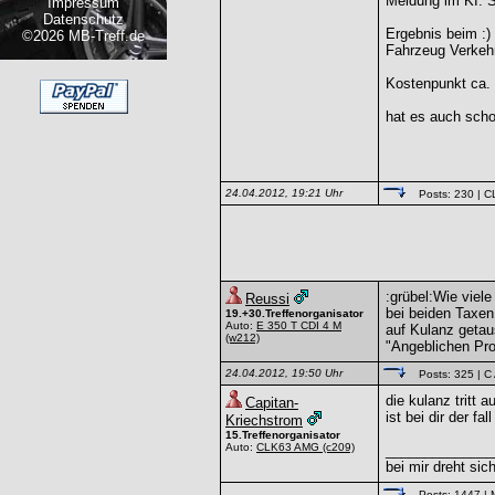
Meldung im KI: 
Impressum
Datenschutz
Ergebnis beim :)
©2026 MB-Treff.de
Fahrzeug Verkeh
Kostenpunkt ca.
hat es auch scho
24.04.2012, 19:21 Uhr
Posts: 230
| C
:grübel:Wie viel
Reussi
bei beiden Taxen
19.+30.Treffenorganisator
Auto:
E 350 T CDI 4 M
auf Kulanz getau
(w212)
"Angeblichen Pr
24.04.2012, 19:50 Uhr
Posts: 325
| C
die kulanz tritt 
Capitan-
ist bei dir der fal
Kriechstrom
15.Treffenorganisator
Auto:
CLK63 AMG
(c209)
______________
bei mir dreht sic
Posts: 1447
| 