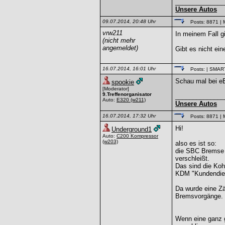
______________
Unsere Autos
09.07.2014, 20:48 Uhr
Posts: 8871
| 
vrw211
In meinem Fall g
(nicht mehr
angemeldet)
Gibt es nicht ein
16.07.2014, 16:01 Uhr
Posts:
| SMAR
Schau mal bei eBa
spookie
[Moderator]
9.Treffenorganisator
______________
Auto:
E320
(w211)
Unsere Autos
16.07.2014, 17:32 Uhr
Posts: 8871
| 
Hi!
Underground1
Auto:
C200 Kompressor
(w203)
also es ist so:
die SBC Bremse i
verschleißt.
Das sind die Koh
KDM "Kundendien
Da wurde eine Zä
Bremsvorgänge.
Wenn eine ganz g