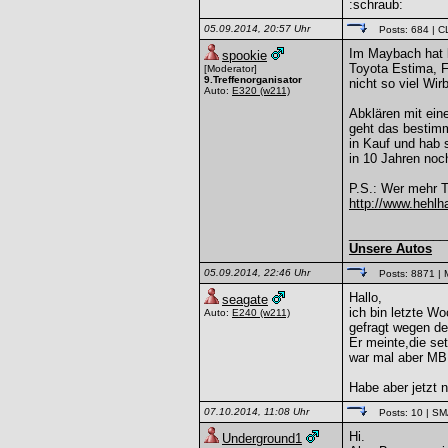
:schraub:
05.09.2014, 20:57 Uhr
Posts: 684
| C
Im Maybach hat 
spookie
Toyota Estima, F
[Moderator]
9.Treffenorganisator
nicht so viel Wi
Auto:
E320
(w211)
Abklären mit eine
geht das bestimm
in Kauf und hab 
in 10 Jahren no
P.S.: Wer mehr T
http://www.hehl
______________
Unsere Autos
05.09.2014, 22:46 Uhr
Posts: 8871
| 
Hallo,
seagate
ich bin letzte W
Auto:
E240
(w211)
gefragt wegen de
Er meinte,die se
war mal aber MB 
Habe aber jetzt 
07.10.2014, 11:08 Uhr
Posts: 10
| S
Hi.
Underground1