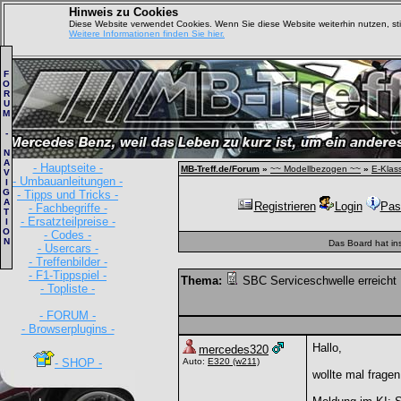
Hinweis zu Cookies
Diese Website verwendet Cookies. Wenn Sie diese Website weiterhin nutzen, s
Weitere Informationen finden Sie hier.
F
O
R
U
M
-
N
A
- Hauptseite -
MB-Treff.de/Forum
»
~~ Modellbezogen ~~
»
E-Klas
V
- Umbauanleitungen -
I
G
- Tipps und Tricks -
A
Registrieren
Login
Pas
- Fachbegriffe -
T
- Ersatzteilpreise -
I
O
- Codes -
N
Das Board hat in
- Usercars -
- Treffenbilder -
- F1-Tippspiel -
Thema:
SBC Serviceschwelle erreicht
- Topliste -
- FORUM -
- Browserplugins -
Hallo,
mercedes320
- SHOP -
Auto:
E320
(w211)
wollte mal frage