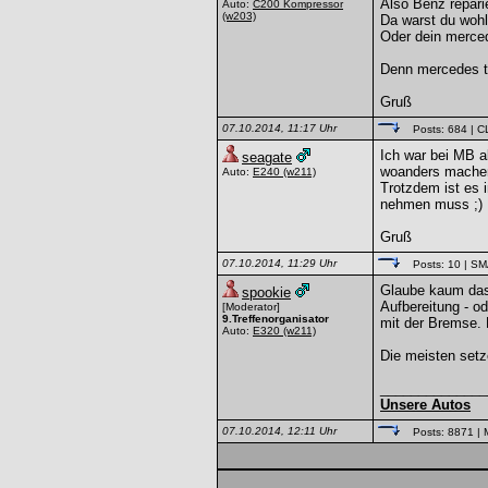
Also Benz reparie
Auto:
C200 Kompressor
(w203)
Da warst du wohl 
Oder dein merced
Denn mercedes t
Gruß
07.10.2014, 11:17 Uhr
Posts: 684
| C
Ich war bei MB a
seagate
woanders machen
Auto:
E240
(w211)
Trotzdem ist es 
nehmen muss ;)
Gruß
07.10.2014, 11:29 Uhr
Posts: 10
| S
Glaube kaum dass
spookie
Aufbereitung - o
[Moderator]
9.Treffenorganisator
mit der Bremse. 
Auto:
E320
(w211)
Die meisten setz
______________
Unsere Autos
07.10.2014, 12:11 Uhr
Posts: 8871
| 