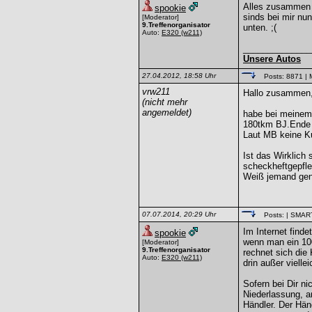
Alles zusammen 
spookie
sinds bei mir n
[Moderator]
9.Treffenorganisator
unten. ;(
Auto:
E320
(w211)
______________
Unsere Autos
27.04.2012, 18:58 Uhr
Posts: 8871
| 
vrw211
Hallo zusammen
(nicht mehr
angemeldet)
habe bei meinem 
180tkm BJ.Ende
Laut MB keine K
Ist das Wirklich
scheckheftgepfle
Weiß jemand gen
07.07.2014, 20:29 Uhr
Posts:
| SMAR
Im Internet find
spookie
wenn man ein 10
[Moderator]
9.Treffenorganisator
rechnet sich die
Auto:
E320
(w211)
drin außer vielle
Sofern bei Dir ni
Niederlassung, a
Händler. Der Händ