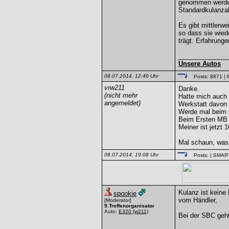
genommen werden 
Standardkulanzab
Es gibt mittlerwe
so dass sie wiede
trägt. Erfahrung
______________
Unsere Autos
08.07.2014, 12:40 Uhr
Posts: 8871
| 
vrw211
Danke.
(nicht mehr
Hatte mich auch 
angemeldet)
Werkstatt davon 
Werde mal beim 
Beim Ersten MB w
Meiner ist jetzt 
Mal schaun, was
08.07.2014, 19:08 Uhr
Posts:
| SMAR
Kulanz ist keine
spookie
vom Händler,
[Moderator]
9.Treffenorganisator
Auto:
E320
(w211)
Bei der SBC geht