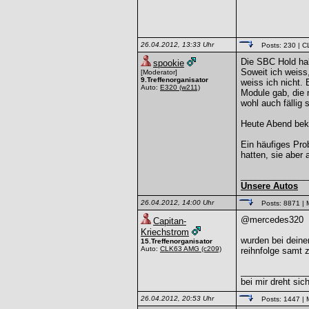
26.04.2012, 13:33 Uhr
Posts: 230
| C
Die SBC Hold hab
spookie
Soweit ich weiss
[Moderator]
9.Treffenorganisator
weiss ich nicht.
Auto:
E320
(w211)
Module gab, die 
wohl auch fällig
Heute Abend bek
Ein häufiges Pro
hatten, sie aber 
______________
Unsere Autos
26.04.2012, 14:00 Uhr
Posts: 8871
| 
@mercedes320
Capitan-
Kriechstrom
wurden bei deine
15.Treffenorganisator
Auto:
CLK63 AMG
(c209)
reihnfolge samt 
______________
bei mir dreht sic
26.04.2012, 20:53 Uhr
Posts: 1447
| 