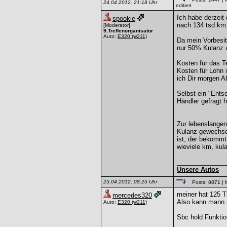
24.04.2012, 21:18 Uhr
editiert
Ich habe derzei
spookie
nach 134 tsd km.
[Moderator]
9.Treffenorganisator
Auto:
E320
(w211)
Da mein Vorbesit
nur 50% Kulanz a
Kosten für das Te
Kosten für Lohn 
ich Dir morgen A
Selbst ein "Ents
Händler gefragt h
Zur lebenslangen
Kulanz gewechsel
ist, der bekommt 
wieviele km, kul
______________
Unsere Autos
25.04.2012, 08:25 Uhr
Posts: 8871
| 
meiner hat 125 T
mercedes320
Also kann mann m
Auto:
E320
(w211)
Sbc hold Funktion