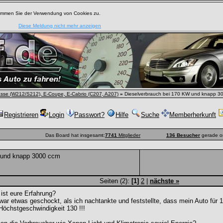
timmen Sie der Verwendung von Cookies zu.
Diese Meldung nicht mehr anzeigen
asse (W212/S212), E-Coupe, E-Cabrio (C207, A207)
»
Dieselverbrauch bei 170 KW und knapp 3
Registrieren
Login
Passwort?
Hilfe
Suche
Memberherkunft
Das Board hat insgesamt:
7741
Mitglieder
136 Besucher
gerade o
 und knapp 3000 ccm
Seiten (2):
[1]
2
|
nächste »
ist eure Erfahrung?
war etwas geschockt, als ich nachtankte und feststellte, dass mein Auto für 
Höchstgeschwindigkeit 130 !!!