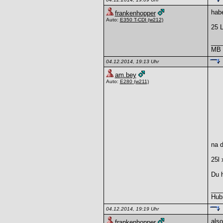
habe
frankenhopper
Auto:
E350 T-CDI
(w212)
25 L
___
MB -
04.12.2014, 19:13 Uhr
am.bey
Auto:
E280
(w211)
na 
25l 
Du h
___
Hubr
04.12.2014, 19:19 Uhr
also
frankenhopper