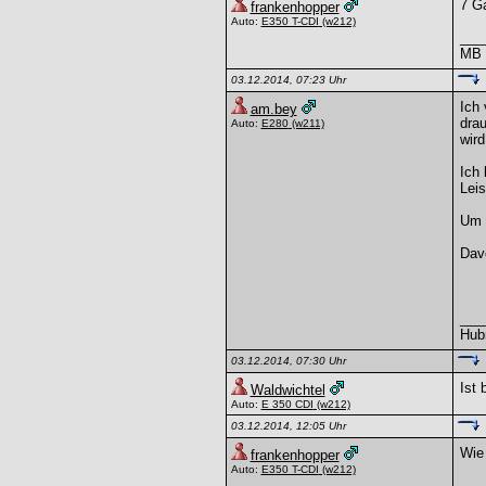
7 G
frankenhopper
Auto:
E350 T-CDI
(w212)
___
MB -
03.12.2014, 07:23 Uhr
Ich 
am.bey
drau
Auto:
E280
(w211)
wird
Ich 
Lei
Um e
Davo
___
Hubr
03.12.2014, 07:30 Uhr
Ist 
Waldwichtel
Auto:
E 350 CDI
(w212)
03.12.2014, 12:05 Uhr
Wie 
frankenhopper
Auto:
E350 T-CDI
(w212)
___