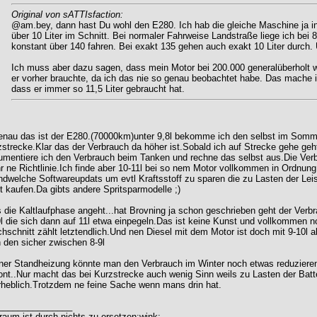
Original von sATTIsfaction:
@am.bey, dann hast Du wohl den E280. Ich hab die gleiche Maschine ja in
über 10 Liter im Schnitt. Bei normaler Fahrweise Landstraße liege ich bei
konstant über 140 fahren. Bei exakt 135 gehen auch exakt 10 Liter durch. U
Ich muss aber dazu sagen, dass mein Motor bei 200.000 generalüberholt wu
er vorher brauchte, da ich das nie so genau beobachtet habe. Das mache ich
dass er immer so 11,5 Liter gebraucht hat.
enau das ist der E280.(70000km)unter 9,8l bekomme ich den selbst im Somme
strecke.Klar das der Verbrauch da höher ist.Sobald ich auf Strecke gehe geht
umentiere ich den Verbrauch beim Tanken und rechne das selbst aus.Die Ver
 ne Richtlinie.Ich finde aber 10-11l bei so nem Motor vollkommen in Ordnung
ndwelche Softwareupdats um evtl Kraftsstoff zu sparen die zu Lasten der Lei
t kaufen.Da gibts andere Spritsparmodelle ;)
die Kaltlaufphase angeht...hat Brovning ja schon geschrieben geht der Verbr
l die sich dann auf 11l etwa einpegeln.Das ist keine Kunst und vollkommen 
hschnitt zählt letztendlich.Und nen Diesel mit dem Motor ist doch mit 9-1
 den sicher zwischen 8-9l
ner Standheizung könnte man den Verbrauch im Winter noch etwas reduzieren 
nt..Nur macht das bei Kurzstrecke auch wenig Sinn weils zu Lasten der Batte
rheblich.Trotzdem ne feine Sache wenn mans drin hat.
_______________
aum ist durch nichts zu ersetzen:wink: