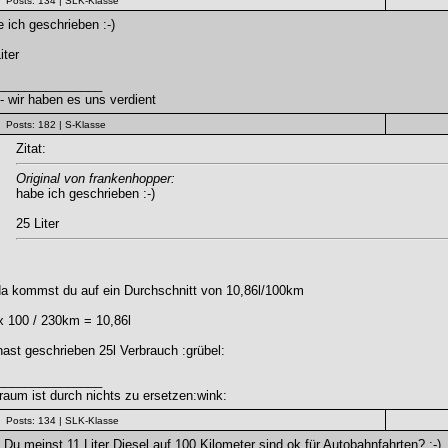
Posts: 134
| SLK-Klasse
 ich geschrieben :-)
iter
_______________
 wir haben es uns verdient
Posts: 182
| S-Klasse
Zitat:
Original von frankenhopper:
habe ich geschrieben :-)
25 Liter
da kommst du auf ein Durchschnitt von 10,86l/100km
x 100 / 230km = 10,86l
ast geschrieben 25l Verbrauch :grübel:
_______________
aum ist durch nichts zu ersetzen:wink:
Posts: 134
| SLK-Klasse
 Du meinst 11 Liter Diesel auf 100 Kilometer sind ok für Autobahnfahrten? :-)