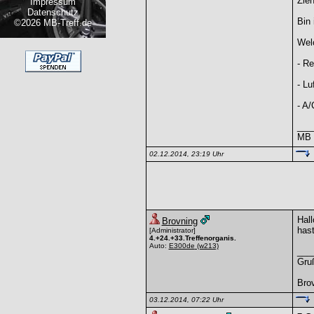
Zieh
Impressum
Datenschutz
Bin 
©2026 MB-Treff.de
Welc
- Re
- Lu
- A/
___
MB -
02.12.2014, 23:19 Uhr
Hall
Brovning
hast
[Administrator]
4.+24.+33.Treffenorganis.
Auto:
E300de
(w213)
___
Gru
Bro
03.12.2014, 07:22 Uhr