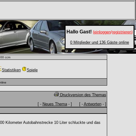
Hallo Gast!
(
einloggen
/
registrieren
)
0 Mitglieder und 136 Gäste online
000 ccm
Statistiken
Spiele
nline
Druckversion des Themas
[ -
Neues Thema
- ] [ -
Antworten
- ]
100 Kilometer Autobahnstrecke 10 Liter schluckte und das