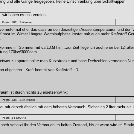
ang und alle Gänge freigegeben, keine Einschränkung über Schaltwippen
_______________
 wir haben es uns verdient
Posts: 182
| S-Klasse
vermute mal eher das dass an den derzeitigen Aussentemperaturen und den Win
f hast im Winter.Längere Warmlaufphase kostet halt auch mehr Kraftstoff.Ge
.
komme im Sommer mit ca 10,5l hin ...zur Zeit liege ich auch eher bei 12l.alle
stung.170kw/3000ccm
twas zu sparen sollte man Kurzstrecke und hohe Drehzahlen vermeiden.Nur ma
n abgesehn ..Kraft kommt von Kraftstoff. :D
_______________
aum ist durch nichts zu ersetzen:wink:
Posts: 134
| SLK-Klasse
bei mir derzeit ähnlich mit dem höheren Verbrauch. Sicherlich 2 liter mehr al
Posts: 4
| SMART
hoch schätzt ihr den Verbrauch im kalten Zustand, bis er warm wird im Stadt
_______________