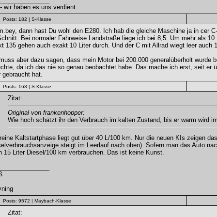
 wir haben es uns verdient
Posts: 182
| S-Klasse
bey, dann hast Du wohl den E280. Ich hab die gleiche Maschine ja in cer C-K
chnitt. Bei normaler Fahrweise Landstraße liege ich bei 8,5. Um mehr als 10 
t 135 gehen auch exakt 10 Liter durch. Und der C mit Allrad wiegt leer auch 1
muss aber dazu sagen, dass mein Motor bei 200.000 generalüberholt wurde bei
chte, da ich das nie so genau beobachtet habe. Das mache ich erst, seit er ü
r gebraucht hat.
Posts: 163
| S-Klasse
Zitat:
Original von frankenhopper:
Wie hoch schätzt ihr den Verbrauch im kalten Zustand, bis er warm wird i
reine Kaltstartphase liegt gut über 40 L/100 km. Nur die neuen KIs zeigen das
elverbrauchsanzeige steigt im Leerlauf nach oben
). Sofern man das Auto nac
 15 Liter Diesel/100 km verbrauchen. Das ist keine Kunst.
_______________
ß
vning
Posts: 9572
| Maybach-Klasse
Zitat: