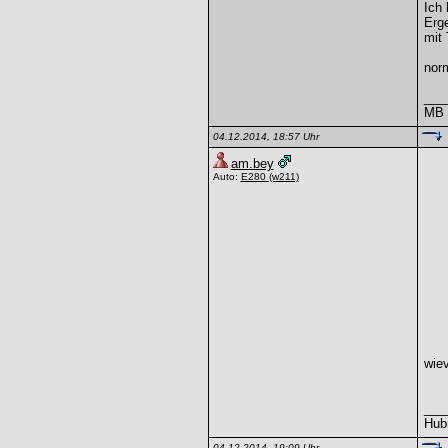
Ich 
Erge
mit
nor
___
MB -
04.12.2014, 18:57 Uhr
am.bey
Auto:
E280
(w211)
wiev
___
Hubr
04.12.2014, 19:09 Uhr