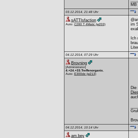
MB -
03.12.2014, 21:48 Uhr
@am.
sATTIsfaction
im S
Auto:
C280 T 4Matic
(w203)
exak
Ich 
brau
Lite
04.12.2014, 07:29 Uhr
Brovning
[Administrator]
4.+24.+33.Treffenorganis.
Auto:
E300de
(w213)
Die 
Dies
auch
___
Gru
Bro
04.12.2014, 10:14 Uhr
am.bey