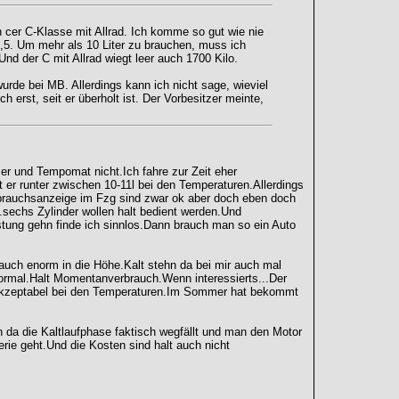
 cer C-Klasse mit Allrad. Ich komme so gut wie nie
 8,5. Um mehr als 10 Liter zu brauchen, muss ich
nd der C mit Allrad wiegt leer auch 1700 Kilo.
rde bei MB. Allerdings kann ich nicht sage, wieviel
 erst, seit er überholt ist. Der Vorbesitzer meinte,
r und Tempomat nicht.Ich fahre zur Zeit eher
 er runter zwischen 10-11l bei den Temperaturen.Allerdings
brauchsanzeige im Fzg sind zwar ok aber doch eben doch
.sechs Zylinder wollen halt bedient werden.Und
stung gehn finde ich sinnlos.Dann brauch man so ein Auto
auch enorm in die Höhe.Kalt stehn da bei mir auch mal
normal.Halt Momentanverbrauch.Wenn interessierts...Der
0l akzeptabel bei den Temperaturen.Im Sommer hat bekommt
da die Kaltlaufphase faktisch wegfällt und man den Motor
rie geht.Und die Kosten sind halt auch nicht