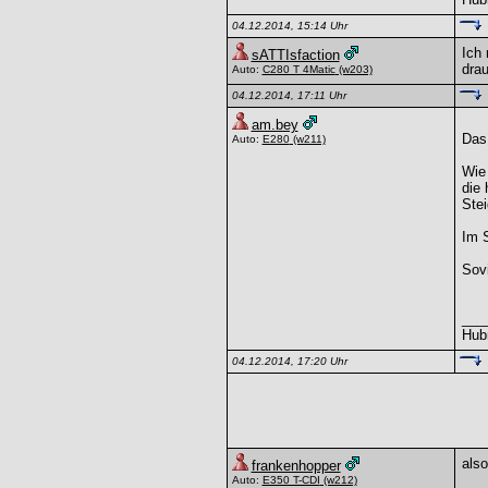
04.12.2014, 15:14 Uhr
Ich 
sATTIsfaction
drau
Auto:
C280 T 4Matic
(w203)
04.12.2014, 17:11 Uhr
am.bey
Das 
Auto:
E280
(w211)
Wie 
die 
Stei
Im 
Sovi
___
Hubr
04.12.2014, 17:20 Uhr
also
frankenhopper
Auto:
E350 T-CDI
(w212)