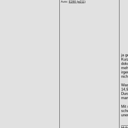
Auto:
E280
(w211)
ja g
Kurz
dok
mehr
irge
nich
Was 
14,9
Durc
man
Mit 
scho
une
___
Hubr