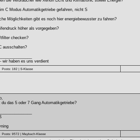
en die Verbraucher wie Xenon Licht und Klimatronic sowiel Energie?
im C Modus Automatikgetriebe gefahren, nicht S
he Möglichkeiten gibt es noch hier energiebewusster zu fahren?
ifendruck höher als vorgegeben?
ftfilter checken?
C ausschalten?
_______________
 wir haben es uns verdient
Posts: 182
| S-Klasse
o,
 du das 5 oder 7 Gang Automatikgetriebe?
_______________
ß
vning
Posts: 9572
| Maybach-Klasse