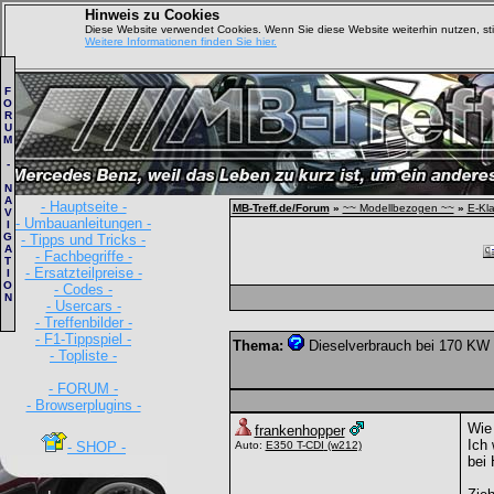
Hinweis zu Cookies
Diese Website verwendet Cookies. Wenn Sie diese Website weiterhin nutzen, s
Weitere Informationen finden Sie hier.
F
O
R
U
M
-
N
A
- Hauptseite -
MB-Treff.de/Forum
»
~~ Modellbezogen ~~
»
E-Kl
V
- Umbauanleitungen -
I
G
- Tipps und Tricks -
A
- Fachbegriffe -
T
- Ersatzteilpreise -
I
O
- Codes -
N
- Usercars -
- Treffenbilder -
- F1-Tippspiel -
Thema:
Dieselverbrauch bei 170 KW
- Topliste -
- FORUM -
- Browserplugins -
Wie 
frankenhopper
Ich 
- SHOP -
Auto:
E350 T-CDI
(w212)
bei 