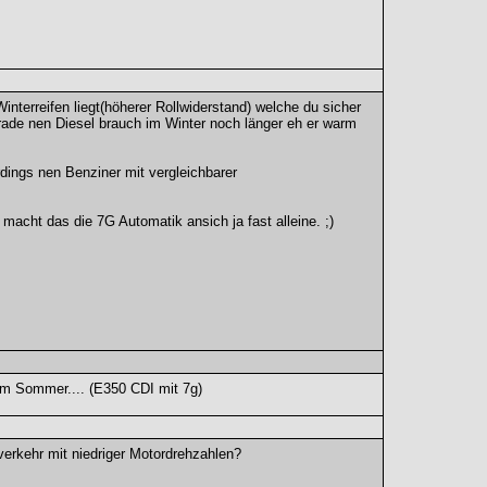
terreifen liegt(höherer Rollwiderstand) welche du sicher
rade nen Diesel brauch im Winter noch länger eh er warm
rdings nen Benziner mit vergleichbarer
cht das die 7G Automatik ansich ja fast alleine. ;)
s im Sommer.... (E350 CDI mit 7g)
verkehr mit niedriger Motordrehzahlen?