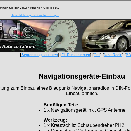
timmen Sie der Verwendung von Cookies zu.
Diese Meldung nicht mehr anzeigen
[
Begrenzungsleuchten
] [
FL-Rückleuchten
] [
Grill
] [
Navi-Radio
] [
PD
Navigationsgeräte-Einbau
itung zum Einbau eines Blaupunkt Navigationsradios in DIN-For
Einbau ähnlich.
Benötigen Teile:
1 x Navigationsgerät inkl. GPS Antenne
Werkzeug:
1 x Kreuzschlitz Schraubendreher PH2
1 x Demontage Werkzeug für Originalradi