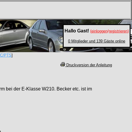
Hallo Gast!
(
einloggen
/
registrieren
)
0 Mitglieder und 139 Gäste online
C/PTS
]
Druckversion der Anleitung
m bei der E-Klasse W210. Becker etc. ist im
o