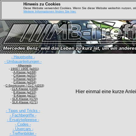
Hinweis zu Cookies
Diese Website verwendet Cookies. Wenn Sie diese Website weiterhin nutzen, s
Weitere Informationen finden Sie hier.
- Hauptseite -
- Umbauanleitungen -
-
Allgemein
-
190D / 190E (w201)
-
A-Klasse (w168)
-
C-Klasse (w202)
-
C-Klasse (w203)
-
C-Klasse (w204)
-
C-Sportcoupe / CLC (cl203)
-
CLK-Klasse (c208)
Hier einmal eine kurze Anle
-
E-Klasse (w210)
-
E-Klasse (w211)
-
SLK-Klasse (r170)
-
SLK-Klasse (r171)
- Tipps und Tricks -
- Fachbegriffe -
- Ersatzteilpreise -
- Codes -
- Usercars -
- Treffenbilder -