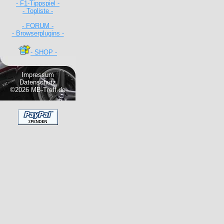
- F1-Tippspiel -
- Topliste -
- FORUM -
- Browserplugins -
- SHOP -
Impressum
Datenschutz
©2026 MB-Treff.de