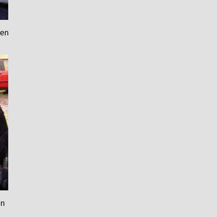
nen
en