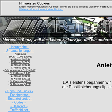
Hinweis zu Cookies
Diese Website verwendet Cookies. Wenn Sie diese Website weiterhin nutzen, s
Weitere Informationen finden Sie hier.
- Hauptseite -
- Umbauanleitungen -
-
Allgemein
-
190D / 190E (w201)
-
A-Klasse (w168)
-
C-Klasse (w202)
Anlei
-
C-Klasse (w203)
-
C-Klasse (w204)
-
C-Sportcoupe / CLC (cl203)
-
CLK-Klasse (c208)
-
E-Klasse (w210)
-
E-Klasse (w211)
-
SLK-Klasse (r170)
1.Als erstens begannen wir
-
SLK-Klasse (r171)
die Plastiksicherungsclips 
- Tipps und Tricks -
- Fachbegriffe -
- Ersatzteilpreise -
- Codes -
- Usercars -
- Treffenbilder -