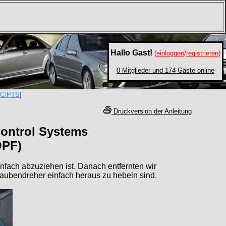
Hallo Gast!
(
einloggen
/
registrieren
)
0 Mitglieder und 174 Gäste online
C/PTS
]
Druckversion der Anleitung
Control Systems
OPF)
fach abzuziehen ist. Danach entfernten wir
raubendreher einfach heraus zu hebeln sind.