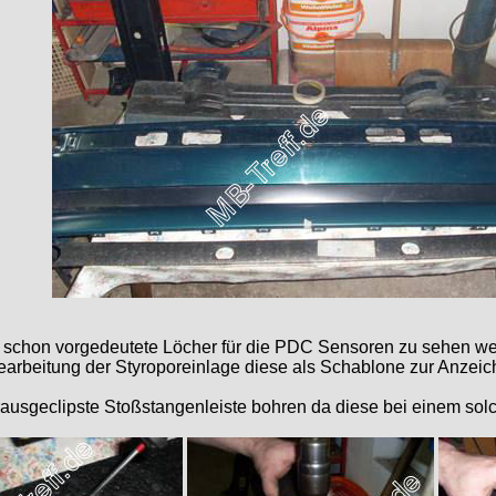
nd schon vorgedeutete Löcher für die PDC Sensoren zu sehen 
arbeitung der Styroporeinlage diese als Schablone zur Anzeich
herausgeclipste Stoßstangenleiste bohren da diese bei einem s