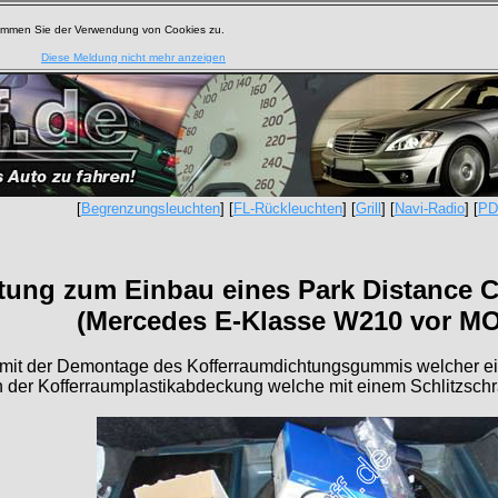
timmen Sie der Verwendung von Cookies zu.
Diese Meldung nicht mehr anzeigen
[
Begrenzungsleuchten
] [
FL-Rückleuchten
] [
Grill
] [
Navi-Radio
] [
PD
tung zum Einbau eines Park Distance 
(Mercedes E-Klasse W210 vor M
 mit der Demontage des Kofferraumdichtungsgummis welcher ein
in der Kofferraumplastikabdeckung welche mit einem Schlitzsch