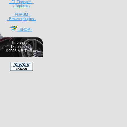
- F1-Tippspiel -
- Topliste -
- FORUM -
- Browserplugins -
- SHOP -
Impressum
Datenschutz
©2026 MB-Treff.de