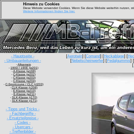
Hinweis zu Cookies
Diese Website verwendet Cookies. Wenn Sie diese Website weiterhin nutzen, s
Weitere Informationen finden Sie hier.
- Hauptseite -
[
Aerotwin
] [
Comand
] [
Heckablage
] [
Hec
- Umbauanleitungen -
[
Nebelscheinwerfer
] [
Pedalgummis
] [
-
Allgemein
[
-
190D / 190E (w201)
-
A-Klasse (w168)
-
C-Klasse (w202)
-
C-Klasse (w203)
-
C-Klasse (w204)
-
C-Sportcoupe / CLC (cl203)
-
CLK-Klasse (c208)
-
E-Klasse (w210)
-
E-Klasse (w211)
-
SLK-Klasse (r170)
-
SLK-Klasse (r171)
- Tipps und Tricks -
- Fachbegriffe -
- Ersatzteilpreise -
- Codes -
- Usercars -
- Treffenbilder -