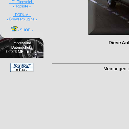
- F1-Tippspiel -
- Topliste -
- FORUM -
- Browserplugins -
- SHOP -
Diese Anl
Impressum
Datenschutz
©2026 MB-Treff.de
Meinungen 