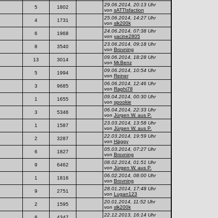
29.06.2014, 20:13 Uhr
5
1802
von
sATTIsfaction
25.06.2014, 14:27 Uhr
4
1731
von
slk200k
24.06.2014, 07:38 Uhr
6
1968
von
yacine2805
23.06.2014, 09:18 Uhr
8
3540
von
Brovning
09.06.2014, 18:28 Uhr
13
3014
von
Mr.Benz
09.06.2014, 10:54 Uhr
5
1994
von
Reiner
06.06.2014, 12:46 Uhr
3
9685
von
Raphi78
09.04.2014, 00:30 Uhr
1
1655
von
spookie
06.04.2014, 22:33 Uhr
3
5346
von
Jürgen W. aus P.
23.03.2014, 13:58 Uhr
1
1587
von
Jürgen W. aus P.
22.03.2014, 19:59 Uhr
2
3287
von
Häggy
05.03.2014, 07:27 Uhr
6
1827
von
Brovning
08.02.2014, 01:51 Uhr
9
6462
von
Jürgen W. aus P.
06.02.2014, 08:00 Uhr
1
1816
von
Brovning
28.01.2014, 17:48 Uhr
9
2751
von
Lugan123
20.01.2014, 11:52 Uhr
2
1595
von
slk200k
22.12.2013, 16:14 Uhr
8
4347