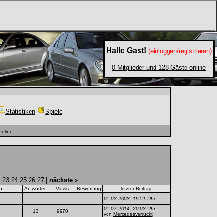
Hallo Gast!
(
einloggen
/
registrieren
)
0 Mitglieder und 128 Gäste online
Statistiken
Spiele
online
2
23
24
25
26
27
|
nächste »
on
Antworten
Views
Bewertung
letzter Beitrag
01.03.2003, 19:51 Uhr
01.07.2014, 20:03 Uhr
13
9970
von
Mercedesverrückt