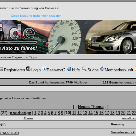
timmen Sie der Verwendung von Cookies zu.
Diese Meldung nicht mehr anzeigen
gemeine Fragen und Tipps
Registrieren
Login
Passwort?
Hilfe
Suche
Memberherkunft
Das Board hat insgesamt:
7740
Mitglieder
128 Besucher
gerade 
gemeine Hinweise veröffentlichen.
[ -
Neues Thema
- ]
 (27):
« vorherige
|
1
2
3
4
5
6
7
8
9
[10]
11
12
13
14
15
16
17
18
19
20
21
2
Thema
erstellt v
eln
Brovning
6 wechseln
Mercedesverrückt