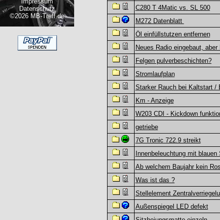
Impressum
C280 T 4Matic vs. SL 500
Datenschutz
©2026 MB-Treff.de
M272 Datenblatt
Öl einfüllstutzen entfernen
Neues Radio eingebaut, aber k
Felgen pulverbeschichten?
Stromlaufplan
Starker Rauch bei Kaltstart / 
Km - Anzeige
W203 CDI - Kickdown funktion
getriebe
7G Tronic 722.9 streikt
Innenbeleuchtung mit blauen
Ab welchem Baujahr kein Ros
Was ist das ?
Stellelement Zentralverriegel
Außenspiegel LED defekt
Sitzheiungsmatte einzeln