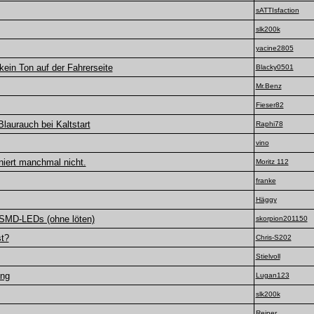
sATTIsfaction
slk200k
yacine2805
ein Ton auf der Fahrerseite
Blacky0501
Mr.Benz
Fieser82
Blaurauch bei Kaltstart
Raphi78
vino
iert manchmal nicht.
Moritz 112
franke
Häggy
 SMD-LEDs (ohne löten)
skorpion201150
t?
Chris-S202
Stielvoll
ung
Lugan123
slk200k
Reiner