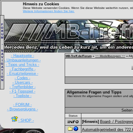
Hinweis zu Cookies
Diese Website verwendet Cookies. Wenn Sie diese Website weiterhin nutzen, s
Weitere Informationen finden Sie hier.
F
O
R
U
M
-
N
A
- Hauptseite -
MB-Treff.de/Forum
»
~~ Modellbezogen ~~
»
All
V
- Umbauanleitungen -
I
G
- Tipps und Tricks -
A
- Fachbegriffe -
T
- Ersatzteilpreise -
I
O
- Codes -
N
- Usercars -
- Treffenbilder -
- F1-Tippspiel -
Allgemeine Fragen und Tipps
- Topliste -
Hier könnt Ihr allgemeine Fragen stellen und all
- FORUM -
- Browserplugins -
Seiten
Status
- SHOP -
[Hinweis]
Board- / Postingreg
Automatikgetriebeöl des 722.