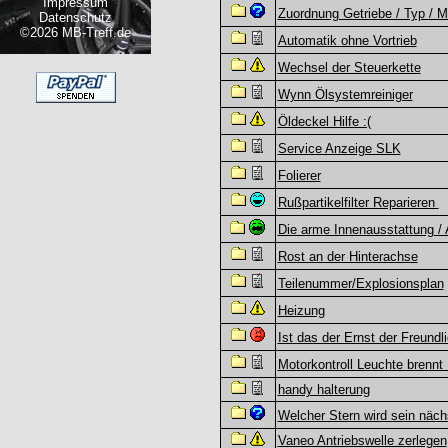
Impressum
Zuordnung Getriebe / Typ / M
Datenschutz
©2026 MB-Treff.de
Automatik ohne Vortrieb
Wechsel der Steuerkette
Wynn Ölsystemreiniger
Öldeckel Hilfe :(
Service Anzeige SLK
Folierer
Rußpartikelfilter Reparieren
Die arme Innenausstattung / 
Rost an der Hinterachse
Teilenummer/Explosionsplan
Heizung
Ist das der Ernst der Freundl
Motorkontroll Leuchte brennt H
handy halterung
Welcher Stern wird sein näch
Vaneo Antriebswelle zerlegen