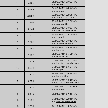
06.03.2013, 19:21 Uhr
10
4125
von
Reiner
06.03.2013, 00:46 Uhr
6
9582
von
spookie
02.03.2013, 22:06 Uhr
16
41399
von
Jürgen W. aus P.
27.02.2013, 22:08 Uhr
8
2701
von
marmue86
26.02.2013, 16:37 Uhr
9
2244
von
Mercedesverrückt
22.02.2013, 19:06 Uhr
6
1920
von
Toppel
21.02.2013, 20:12 Uhr
1
1738
von
Verschneutzelt
19.02.2013, 23:44 Uhr
6
1985
von
Reussi
09.02.2013, 16:32 Uhr
10
1957
von
bullethead
07.02.2013, 22:02 Uhr
1
3738
von
Capitan-Kriechstrom
04.02.2013, 10:24 Uhr
12
3579
von
eragon
28.01.2013, 19:14 Uhr
2
2315
von
Radmutter
08.01.2013, 19:40 Uhr
5
6351
von
Capitan-Kriechstrom
07.01.2013, 11:42 Uhr
2
1622
von
spookie
0
1442
06.01.2013, 14:16 Uhr
04.01.2013, 12:50 Uhr
3
1693
von
Mercedesverrückt
0
1531
26.12.2012, 13:34 Uhr