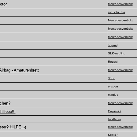
otor
Mercedesverrückt
mo_vito_bln
Mercedesverrückt
Mercedesverrückt
Mercedesverrückt
Toppel
SLK-neuling
Reussi
Airbag - Amaturenbrett
Mercedesverrückt
3366
eragon
manjue
ichen?
Mercedesverrückt
ilfeee!!!
Capkin27
bastler jo
ster? HILFE :-)
Mercedesverrückt
Kiter47