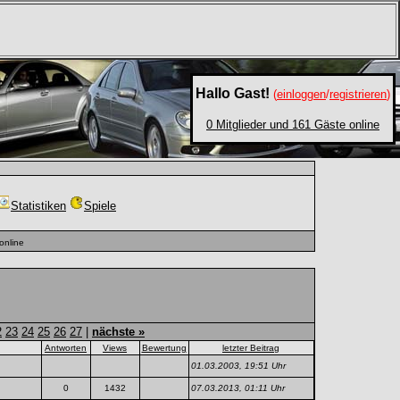
Hallo Gast!
(
einloggen
/
registrieren
)
0 Mitglieder und 161 Gäste online
Statistiken
Spiele
online
2
23
24
25
26
27
|
nächste »
Antworten
Views
Bewertung
letzter Beitrag
01.03.2003, 19:51 Uhr
0
1432
07.03.2013, 01:11 Uhr