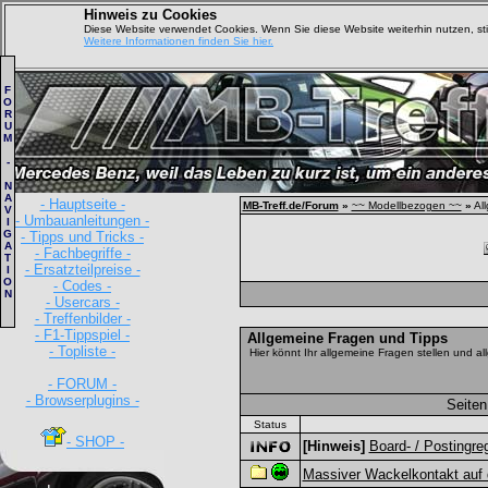
Hinweis zu Cookies
Diese Website verwendet Cookies. Wenn Sie diese Website weiterhin nutzen, s
Weitere Informationen finden Sie hier.
F
O
R
U
M
-
N
A
- Hauptseite -
MB-Treff.de/Forum
»
~~ Modellbezogen ~~
»
All
V
- Umbauanleitungen -
I
G
- Tipps und Tricks -
A
- Fachbegriffe -
T
- Ersatzteilpreise -
I
O
- Codes -
N
- Usercars -
- Treffenbilder -
- F1-Tippspiel -
Allgemeine Fragen und Tipps
- Topliste -
Hier könnt Ihr allgemeine Fragen stellen und al
- FORUM -
- Browserplugins -
Seiten
Status
- SHOP -
[Hinweis]
Board- / Postingre
Massiver Wackelkontakt auf 