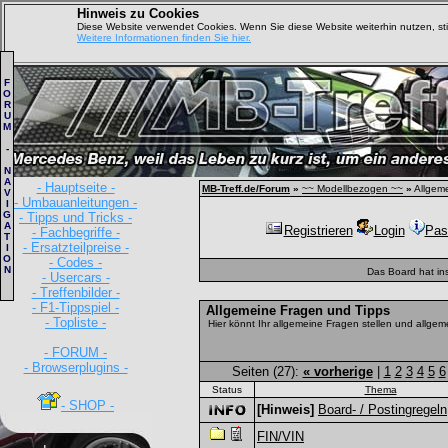
Hinweis zu Cookies
Diese Website verwendet Cookies. Wenn Sie diese Website weiterhin nutzen, s
Weitere Informationen finden Sie hier.
F
O
R
U
M
-
N
A
- Hauptseite -
MB-Treff.de/Forum
»
~~ Modellbezogen ~~
»
Allgeme
V
- Umbauanleitungen -
I
G
- Tipps und Tricks -
A
Registrieren
Login
Pas
- Fachbegriffe -
T
- Ersatzteilpreise -
I
O
- Codes -
N
Das Board hat in
- Usercars -
- Treffenbilder -
- F1-Tippspiel -
Allgemeine Fragen und Tipps
- Topliste -
Hier könnt Ihr allgemeine Fragen stellen und allgeme
- FORUM -
- Browserplugins -
Seiten (27):
« vorherige
|
1
2
3
4
5
6
Status
Thema
- SHOP -
[Hinweis]
Board- / Postingregeln
FIN/VIN