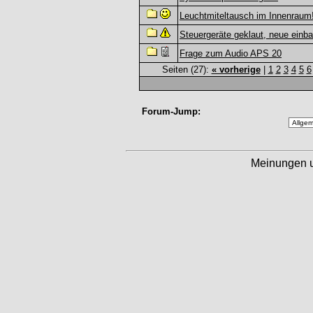
Leuchtmiteltausch im Innenraum!
Steuergeräte geklaut, neue einb
Frage zum Audio APS 20
Seiten (27):
« vorherige
|
1
2
3
4
5
6
Forum-Jump:
Meinungen 