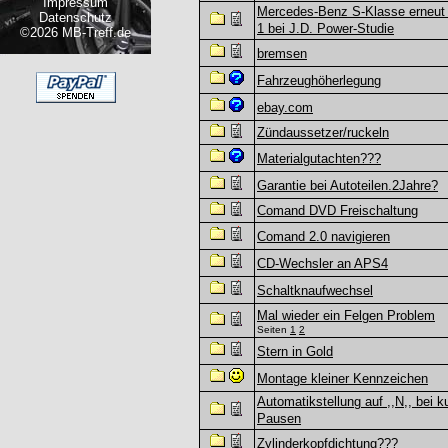
Impressum
Mercedes-Benz S-Klasse erneut 
Datenschutz
1 bei J.D. Power-Studie
©2026 MB-Treff.de
bremsen
Fahrzeughöherlegung
ebay.com
Zündaussetzer/ruckeln
Materialgutachten???
Garantie bei Autoteilen.2Jahre?
Comand DVD Freischaltung
Comand 2.0 navigieren
CD-Wechsler an APS4
Schaltknaufwechsel
Mal wieder ein Felgen Problem
Seiten
1
2
Stern in Gold
Montage kleiner Kennzeichen
Automatikstellung auf ,,N,, bei k
Pausen
Zylinderkopfdichtung???