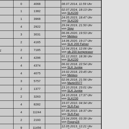
0
4068
08.07.2014, 11:59 Uhr
02.07.2024, 18:13 Uhr
1
1382
von
SLK230
24.05.2023, 18:47 Uhr
1
3968
von
SLK230
29.04.2019, 21:50 Uhr
4
2922
von
Skipi
06.06.2020, 19:53 Uhr
3
3031
von
Mekkes
14.06.2020, 19:17 Uhr
2
4165
von
SLK 200 Fahrer
12.04.2014, 12:06 Uhr
r
2
7185
von
slk 200 kompressor
01.12.2022, 18:36 Uhr
4
4296
von
SLK230
06.02.2018, 22:54 Uhr
4
4374
von
SLK Junkie
19.02.2018, 23:45 Uhr
4
4075
von
Mekkes
02.06.2018, 21:56 Uhr
3
5757
von
Martin5577
23.10.2018, 23:01 Uhr
2
1377
von
SLK Junkie
24.10.2018, 17:37 Uhr
2
3263
von
SLK230
19.07.2010, 04:34 Uhr
4
8282
von
SLK-Fan
07.08.2010, 18:37 Uhr
4
11244
von
SLK-Fan
23.04.2009, 03:39 Uhr
2
2193
von
Popey24
12.05.2013, 12:21 Uhr
9
11456