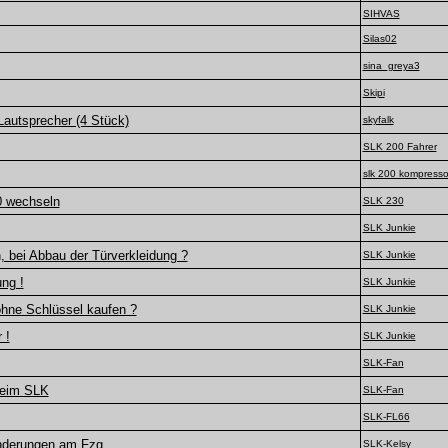
SIHVAS
Silas02
sina_greya3
Skipi
Lautsprecher (4 Stück)
skyfalk
SLK 200 Fahrer
slk 200 kompresso
 wechseln
SLK 230
SLK Junkie
 bei Abbau der Türverkleidung ?
SLK Junkie
ung !
SLK Junkie
hne Schlüssel kaufen ?
SLK Junkie
 !
SLK Junkie
SLK-Fan
beim SLK
SLK-Fan
SLK-FL66
nderungen am Fzg.
SLK-Kelsy