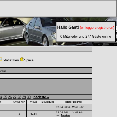
Hallo Gast!
(
einloggen
/
registrieren
)
0 Mitglieder und 277 Gäste online
Statistiken
Spiele
nline
24
25
26
27
28
29
30
|
nächste »
n
Antworten
Views
Bewertung
letzter Beitrag
01.03.2003, 19:51 Uhr
23.08.2011, 14:03 Uhr
3
6154
von
Mekkes