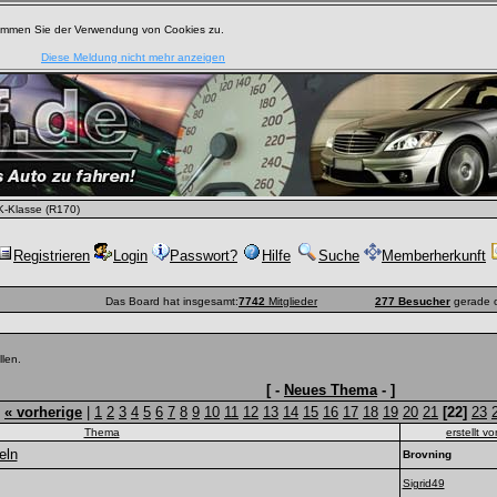
timmen Sie der Verwendung von Cookies zu.
Diese Meldung nicht mehr anzeigen
-Klasse (R170)
Registrieren
Login
Passwort?
Hilfe
Suche
Memberherkunft
Das Board hat insgesamt:
7742
Mitglieder
277 Besucher
gerade o
len.
[ -
Neues Thema
- ]
:
« vorherige
|
1
2
3
4
5
6
7
8
9
10
11
12
13
14
15
16
17
18
19
20
21
[22]
23
Thema
erstellt vo
eln
Brovning
Sigrid49