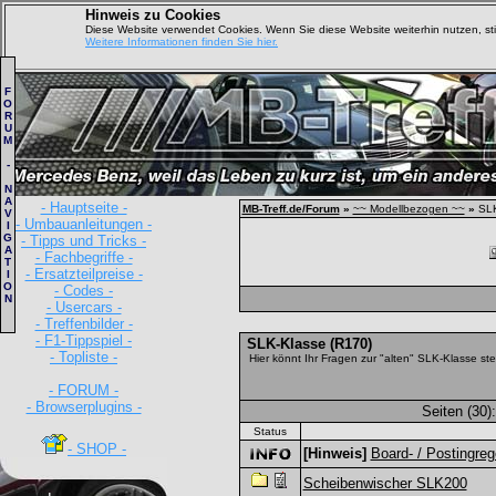
Hinweis zu Cookies
Diese Website verwendet Cookies. Wenn Sie diese Website weiterhin nutzen, s
Weitere Informationen finden Sie hier.
F
O
R
U
M
-
N
A
- Hauptseite -
MB-Treff.de/Forum
»
~~ Modellbezogen ~~
»
SLK
V
- Umbauanleitungen -
I
G
- Tipps und Tricks -
A
- Fachbegriffe -
T
- Ersatzteilpreise -
I
O
- Codes -
N
- Usercars -
- Treffenbilder -
- F1-Tippspiel -
SLK-Klasse (R170)
- Topliste -
Hier könnt Ihr Fragen zur "alten" SLK-Klasse stel
- FORUM -
- Browserplugins -
Seiten (30)
Status
- SHOP -
[Hinweis]
Board- / Postingreg
Scheibenwischer SLK200