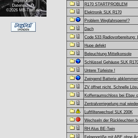
Impressum
R170 STARTPROBLEM
Datenschutz
©2026 MB-Treff.de
Elektronik SLK R170
Problem Wegfahrsperre!?
Dach
Code 533 Radiovorbereitung: 
Hupe defekt
Beleuchtung Mittelkonsole
Schlüssel Gehäuse SLK R170
Untere Türleiste !
Zwingend Batterie abklemmen,
ZV öffnet nicht. Schnelle Lös
Kofferraumschloss bei Ebay o
Zentralverriegelung mal wieder
Luftfilterwechsel SLK 200K
Wechseln der Rückleuchten 
RH Alus BE-Twin
Felgengröße mit ABE ohne Ä