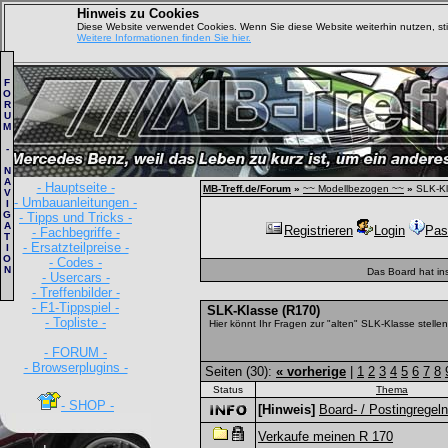
Hinweis zu Cookies
Diese Website verwendet Cookies. Wenn Sie diese Website weiterhin nutzen, s
Weitere Informationen finden Sie hier.
F
O
R
U
M
-
N
A
- Hauptseite -
MB-Treff.de/Forum
»
~~ Modellbezogen ~~
»
SLK-Kl
V
- Umbauanleitungen -
I
G
- Tipps und Tricks -
A
Registrieren
Login
Pas
- Fachbegriffe -
T
- Ersatzteilpreise -
I
O
- Codes -
N
Das Board hat in
- Usercars -
- Treffenbilder -
- F1-Tippspiel -
SLK-Klasse (R170)
- Topliste -
Hier könnt Ihr Fragen zur "alten" SLK-Klasse stellen
- FORUM -
- Browserplugins -
Seiten (30):
« vorherige
|
1
2
3
4
5
6
7
8
Status
Thema
- SHOP -
[Hinweis]
Board- / Postingregeln
Verkaufe meinen R 170