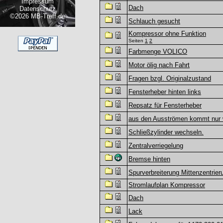
Impressum
Dach
Datenschutz
©2026 MB-Treff.de
Schlauch gesucht
Kompressor ohne Funktion
Seiten
1
2
Farbmenge VOLICO
Motor ölig nach Fahrt
Fragen bzgl. Originalzustand
Fensterheber hinten links
Repsatz für Fensterheber
aus den Ausströmen kommt nur 
Schließzylinder wechseln.
Zentralverriegelung
Bremse hinten
Spurverbreiterung Mittenzentrie
Stromlaufplan Kompressor
Dach
Lack