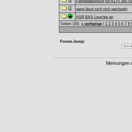
Fahrpedalsensor für A170 300 0
gang lässt sich nich wechseln
ASR,BAS,Leuchte an
Seiten (30):
« vorherige
|
1
2
3
4
5
6
7
8
Forum-Jump:
Meinungen 