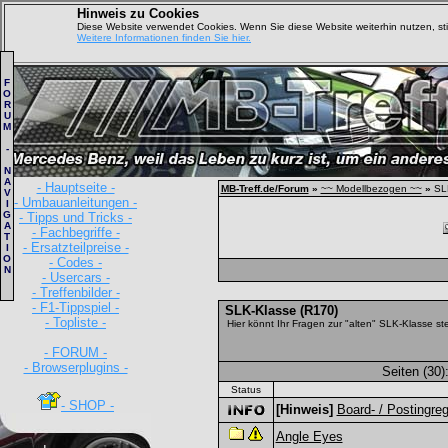
Hinweis zu Cookies
Diese Website verwendet Cookies. Wenn Sie diese Website weiterhin nutzen, s
Weitere Informationen finden Sie hier.
F
O
R
U
M
-
N
A
- Hauptseite -
MB-Treff.de/Forum
»
~~ Modellbezogen ~~
»
SLK
V
- Umbauanleitungen -
I
G
- Tipps und Tricks -
A
- Fachbegriffe -
T
- Ersatzteilpreise -
I
O
- Codes -
N
- Usercars -
- Treffenbilder -
- F1-Tippspiel -
SLK-Klasse (R170)
- Topliste -
Hier könnt Ihr Fragen zur "alten" SLK-Klasse ste
- FORUM -
- Browserplugins -
Seiten (30)
Status
- SHOP -
[Hinweis]
Board- / Postingreg
Angle Eyes