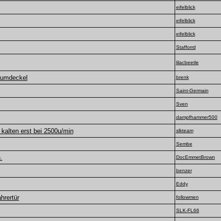
eifelblick
eifelblick
eifelblick
Stafforrd
lilacbeetle
aumdeckel
brenk
Saint-Germain
Sven
dampfhammer500
 kalten erst bei 2500u/min
slkteam
Sembe
.
DocEmmetBrown
benzer
Eddy
hrertür
followmen
SLK-FL66