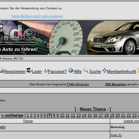
timmen Sie der Verwendung von Cookies zu.
Diese Meldung nicht mehr anzeigen
-Klasse (R170)
Registrieren
Login
Passwort?
Hilfe
Suche
Memberherkunft
Das Board hat insgesamt:
7742
Mitglieder
299 Besucher
gerade 
llen.
[ -
Neues Thema
- ]
:
« vorherige
|
1
2
3
4
5
6
[7]
8
9
10
11
12
13
14
15
16
17
18
19
20
21
22
23
Thema
erstellt vo
eln
Brovning
Felix 51