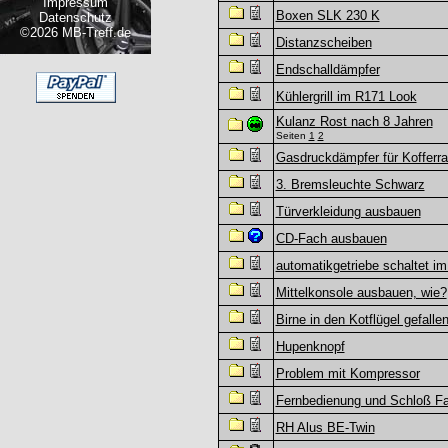
Impressum
Boxen SLK 230 K
Datenschutz
©2026 MB-Treff.de
Distanzscheiben
Endschalldämpfer
Kühlergrill im R171 Look
Kulanz Rost nach 8 Jahren
Seiten
1
2
Gasdruckdämpfer für Kofferr
3. Bremsleuchte Schwarz
Türverkleidung ausbauen
CD-Fach ausbauen
automatikgetriebe schaltet im
Mittelkonsole ausbauen, wie?
Birne in den Kotflügel gefallen
Hupenknopf
Problem mit Kompressor
Fernbedienung und Schloß Fa
RH Alus BE-Twin