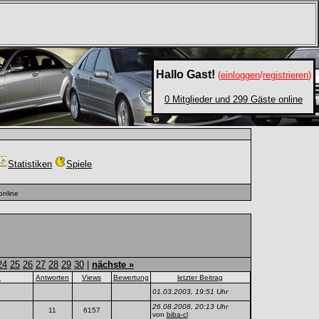
Hallo Gast!
(
einloggen
/
registrieren
)
0 Mitglieder und 299 Gäste online
Statistiken
Spiele
online
24
25
26
27
28
29
30
|
nächste »
n
Antworten
Views
Bewertung
letzter Beitrag
01.03.2003, 19:51 Uhr
26.08.2008, 20:13 Uhr
11
6157
von
biba-cl