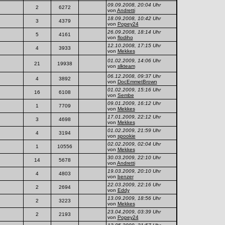
09.09.2008, 20:04 Uhr
2
6272
von
Andretti
18.09.2008, 10:42 Uhr
3
4379
von
Popey24
26.09.2008, 18:14 Uhr
5
4161
von
flodiho
12.10.2008, 17:15 Uhr
4
3933
von
Mekkes
01.02.2009, 14:06 Uhr
21
19938
von
slkteam
06.12.2008, 09:37 Uhr
4
3892
von
DocEmmetBrown
01.02.2009, 15:16 Uhr
16
6108
von
Sembe
09.01.2009, 16:12 Uhr
1
7709
von
Mekkes
17.01.2009, 22:12 Uhr
3
4698
von
Mekkes
01.02.2009, 21:59 Uhr
4
3194
von
spookie
02.02.2009, 02:04 Uhr
1
10556
von
Mekkes
30.03.2009, 22:10 Uhr
14
5678
von
Andretti
19.03.2009, 20:10 Uhr
4
4803
von
benzer
22.03.2009, 22:16 Uhr
2
2694
von
Eddy
13.09.2009, 18:56 Uhr
2
3223
von
Mekkes
23.04.2009, 03:39 Uhr
2
2193
von
Popey24