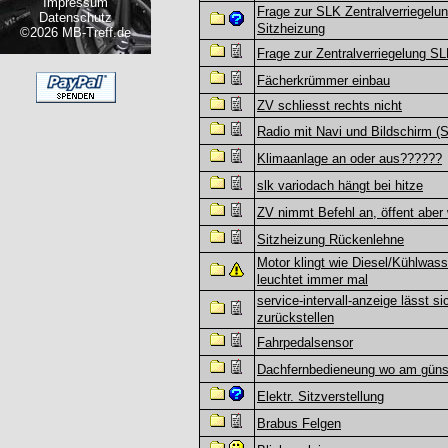
Impressum
Frage zur SLK Zentralverriegelu
Datenschutz
Sitzheizung
©2026 MB-Treff.de
Frage zur Zentralverriegelung S
Fächerkrümmer einbau
ZV schliesst rechts nicht
Radio mit Navi und Bildschirm (
Klimaanlage an oder aus??????
slk variodach hängt bei hitze
ZV nimmt Befehl an, öffent aber
Sitzheizung Rückenlehne
Motor klingt wie Diesel/Kühlwass
leuchtet immer mal
service-intervall-anzeige lässt si
zurückstellen
Fahrpedalsensor
Dachfernbedieneung wo am güns
Elektr. Sitzverstellung
Brabus Felgen