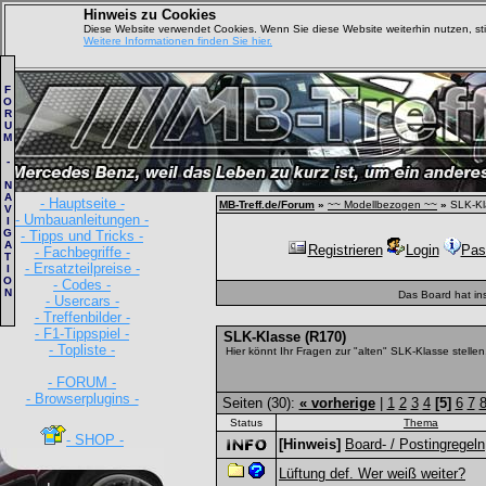
Hinweis zu Cookies
Diese Website verwendet Cookies. Wenn Sie diese Website weiterhin nutzen, s
Weitere Informationen finden Sie hier.
F
O
R
U
M
-
N
A
- Hauptseite -
MB-Treff.de/Forum
»
~~ Modellbezogen ~~
»
SLK-Kl
V
- Umbauanleitungen -
I
G
- Tipps und Tricks -
A
Registrieren
Login
Pas
- Fachbegriffe -
T
- Ersatzteilpreise -
I
O
- Codes -
N
Das Board hat in
- Usercars -
- Treffenbilder -
- F1-Tippspiel -
SLK-Klasse (R170)
- Topliste -
Hier könnt Ihr Fragen zur "alten" SLK-Klasse stellen
- FORUM -
- Browserplugins -
Seiten (30):
« vorherige
|
1
2
3
4
[5]
6
7
Status
Thema
- SHOP -
[Hinweis]
Board- / Postingregeln
Lüftung def. Wer weiß weiter?