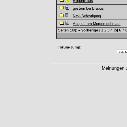
Blinkerrelais
gestern bei Brabus
Navi-Befestigung
Auspuff am Morgen sehr laut
Seiten (30):
« vorherige
|
1
2
3
4
[5]
6
7
Forum-Jump:
Meinungen 