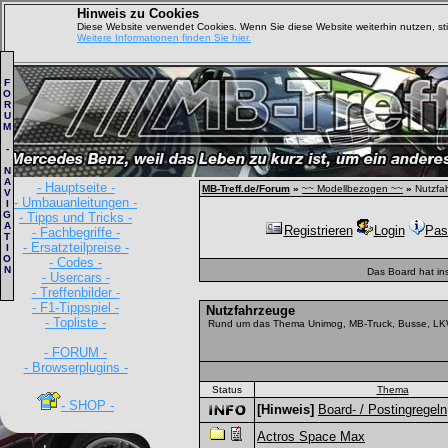
Hinweis zu Cookies
Diese Website verwendet Cookies. Wenn Sie diese Website weiterhin nutzen, s
Weitere Informationen finden Sie hier.
F
O
R
U
M
-
N
A
- Hauptseite -
MB-Treff.de/Forum
»
~~ Modellbezogen ~~
»
Nutzfa
V
- Umbauanleitungen -
I
G
- Tipps und Tricks -
A
Registrieren
Login
Pas
- Fachbegriffe -
T
- Ersatzteilpreise -
I
O
- Codes -
N
Das Board hat in
- Usercars -
- Treffenbilder -
- F1-Tippspiel -
Nutzfahrzeuge
- Topliste -
Rund um das Thema Unimog, MB-Truck, Busse, LKW
- FORUM -
- Browserplugins -
Status
Thema
- SHOP -
[Hinweis]
Board- / Postingregeln
Actros Space Max