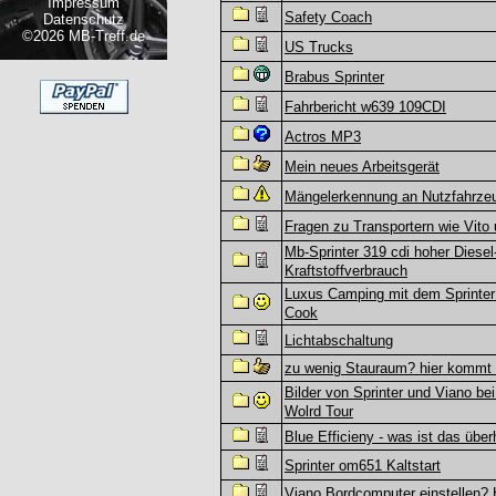
Impressum
Safety Coach
Datenschutz
©2026 MB-Treff.de
US Trucks
Brabus Sprinter
Fahrbericht w639 109CDI
Actros MP3
Mein neues Arbeitsgerät
Mängelerkennung an Nutzfahrze
Fragen zu Transportern wie Vito
Mb-Sprinter 319 cdi hoher Diesel
Kraftstoffverbrauch
Luxus Camping mit dem Sprinte
Cook
Lichtabschaltung
zu wenig Stauraum? hier kommt 
Bilder von Sprinter und Viano bei
Wolrd Tour
Blue Efficieny - was ist das übe
Sprinter om651 Kaltstart
Viano Bordcomputer einstellen? 