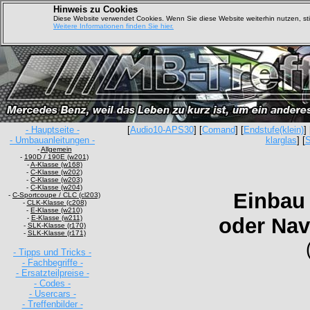
Hinweis zu Cookies
Diese Website verwendet Cookies. Wenn Sie diese Website weiterhin nutzen, s
Weitere Informationen finden Sie hier.
- Hauptseite -
[
Audio10-APS30
] [
Comand
] [
Endstufe(klein)
] 
- Umbauanleitungen -
klarglas
] [
S
-
Allgemein
-
190D / 190E (w201)
-
A-Klasse (w168)
-
C-Klasse (w202)
-
C-Klasse (w203)
-
C-Klasse (w204)
Einbau
-
C-Sportcoupe / CLC (cl203)
-
CLK-Klasse (c208)
-
E-Klasse (w210)
-
E-Klasse (w211)
oder Nav
-
SLK-Klasse (r170)
-
SLK-Klasse (r171)
- Tipps und Tricks -
- Fachbegriffe -
- Ersatzteilpreise -
- Codes -
- Usercars -
- Treffenbilder -