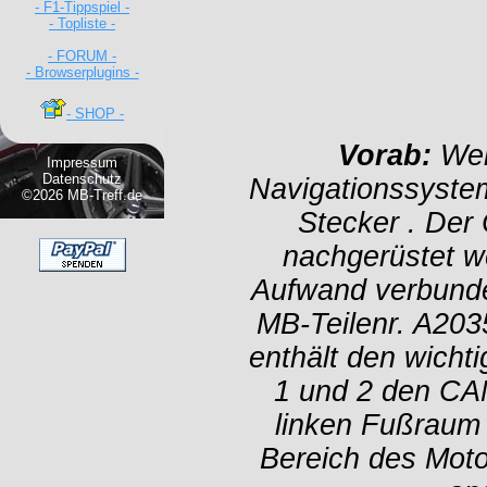
- F1-Tippspiel -
- Topliste -
- FORUM -
- Browserplugins -
- SHOP -
Vorab:
Wen
Impressum
Datenschutz
Navigationssystem
©2026 MB-Treff.de
Stecker . Der
nachgerüstet we
Aufwand verbunden
MB-Teilenr. A203
enthält den wicht
1 und 2 den CA
linken Fußraum 
Bereich des Moto