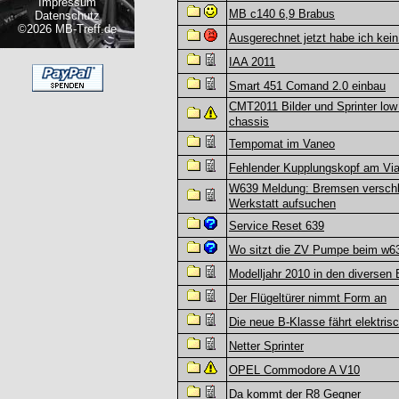
Impressum
MB c140 6,9 Brabus
Datenschutz
©2026 MB-Treff.de
Ausgerechnet jetzt habe ich kei
IAA 2011
Smart 451 Comand 2.0 einbau
CMT2011 Bilder und Sprinter low
chassis
Tempomat im Vaneo
Fehlender Kupplungskopf am Vi
W639 Meldung: Bremsen verschl
Werkstatt aufsuchen
Service Reset 639
Wo sitzt die ZV Pumpe beim w6
Modelljahr 2010 in den diversen
Der Flügeltürer nimmt Form an
Die neue B-Klasse fährt elektris
Netter Sprinter
OPEL Commodore A V10
Da kommt der R8 Gegner