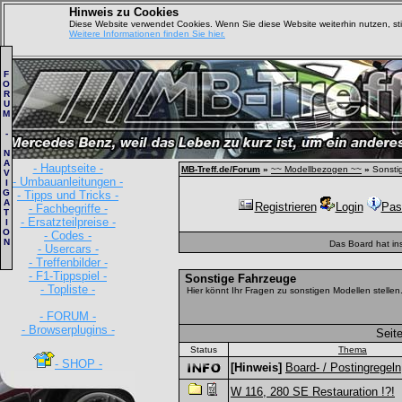
Hinweis zu Cookies
Diese Website verwendet Cookies. Wenn Sie diese Website weiterhin nutzen, s
Weitere Informationen finden Sie hier.
F
O
R
U
M
-
N
A
- Hauptseite -
MB-Treff.de/Forum
»
~~ Modellbezogen ~~
»
Sonsti
V
- Umbauanleitungen -
I
G
- Tipps und Tricks -
A
Registrieren
Login
Pas
- Fachbegriffe -
T
- Ersatzteilpreise -
I
O
- Codes -
N
Das Board hat in
- Usercars -
- Treffenbilder -
- F1-Tippspiel -
Sonstige Fahrzeuge
- Topliste -
Hier könnt Ihr Fragen zu sonstigen Modellen stellen
- FORUM -
- Browserplugins -
Seite
Status
Thema
- SHOP -
[Hinweis]
Board- / Postingregeln
W 116, 280 SE Restauration !?!