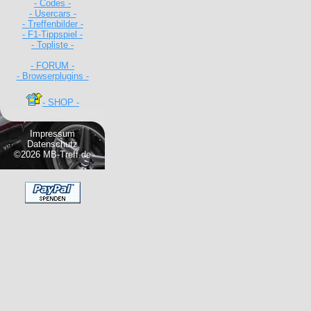
- Codes -
- Usercars -
- Treffenbilder -
- F1-Tippspiel -
- Topliste -
- FORUM -
- Browserplugins -
- SHOP -
Impressum
Datenschutz
©2026 MB-Treff.de