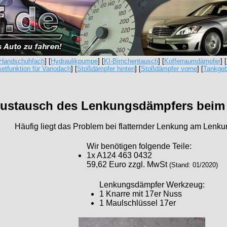
Handschuhfach
] [
Hydraulikpumpe
] [
KI-Birnchentausch
] [
Kofferraumdämpfer
] [
etfunktion für Variodach
] [
Stoßdämpfer hinten
] [
Stoßdämpfer vorne
] [
Tankgeb
ustausch des Lenkungsdämpfers beim
Häufig liegt das Problem bei flatternder Lenkung am Lenk
Wir benötigen folgende Teile:
1x A124 463 0432
59,62 Euro zzgl. MwSt
(Stand: 01/2020)
Lenkungsdämpfer Werkzeug:
1 Knarre mit 17er Nuss
1 Maulschlüssel 17er