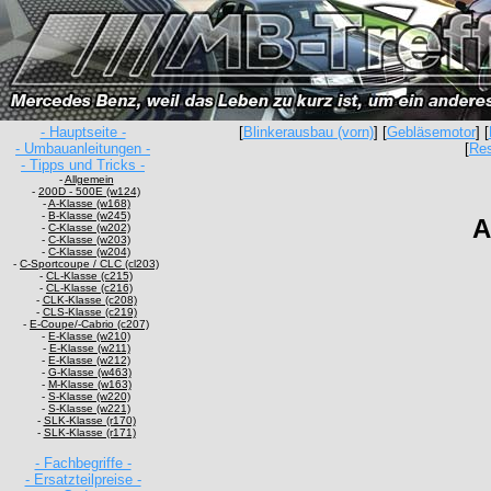
- Hauptseite -
[
Blinkerausbau (vorn)
] [
Gebläsemotor
] [
- Umbauanleitungen -
[
Res
- Tipps und Tricks -
-
Allgemein
-
200D - 500E (w124)
-
A-Klasse (w168)
-
B-Klasse (w245)
A
-
C-Klasse (w202)
-
C-Klasse (w203)
-
C-Klasse (w204)
-
C-Sportcoupe / CLC (cl203)
-
CL-Klasse (c215)
-
CL-Klasse (c216)
-
CLK-Klasse (c208)
-
CLS-Klasse (c219)
-
E-Coupe/-Cabrio (c207)
-
E-Klasse (w210)
-
E-Klasse (w211)
-
E-Klasse (w212)
-
G-Klasse (w463)
-
M-Klasse (w163)
-
S-Klasse (w220)
-
S-Klasse (w221)
-
SLK-Klasse (r170)
-
SLK-Klasse (r171)
- Fachbegriffe -
- Ersatzteilpreise -