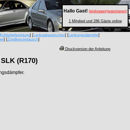
Hallo Gast!
(
einloggen
/
registrieren
)
1 Mitglied und 286 Gäste online
Kühlerbefestigung
] [
Lenkradquietschen
] [
Lenkungsdämpfer
]
er
] [
Zündkerzentausch
]
Druckversion der Anleitung
 SLK (R170)
ungsdämpfer.