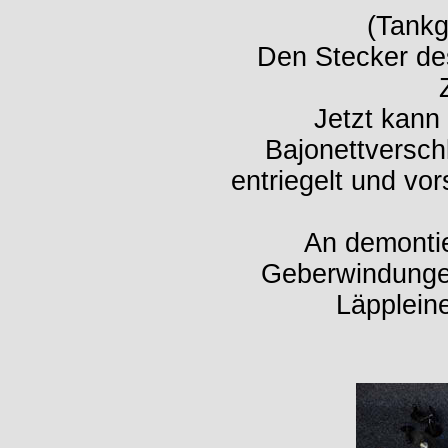
(Tankg
Den Stecker de
Jetzt kann
Bajonettversch
entriegelt und v
An demontie
Geberwindungen
Läpplein