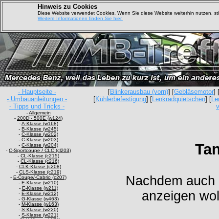
Hinweis zu Cookies
Diese Website verwendet Cookies. Wenn Sie diese Website weiterhin nutzen, s
Weitere Informationen finden Sie hier.
- Hauptseite -
[
Blinkerausbau (vorn)
] [
Gebläsemotor
] 
- Umbauanleitungen -
[
Kühlerbefestigung
] [
Lenkradquietschen
] [
Le
- Tipps und Tricks -
-
Allgemein
-
200D - 500E (w124)
-
A-Klasse (w168)
-
B-Klasse (w245)
-
C-Klasse (w202)
-
C-Klasse (w203)
Tan
-
C-Klasse (w204)
-
C-Sportcoupe / CLC (cl203)
-
CL-Klasse (c215)
-
CL-Klasse (c216)
-
CLK-Klasse (c208)
-
CLS-Klasse (c219)
Nachdem auch u
-
E-Coupe/-Cabrio (c207)
-
E-Klasse (w210)
-
E-Klasse (w211)
anzeigen wol
-
E-Klasse (w212)
-
G-Klasse (w463)
-
M-Klasse (w163)
-
S-Klasse (w220)
-
S-Klasse (w221)