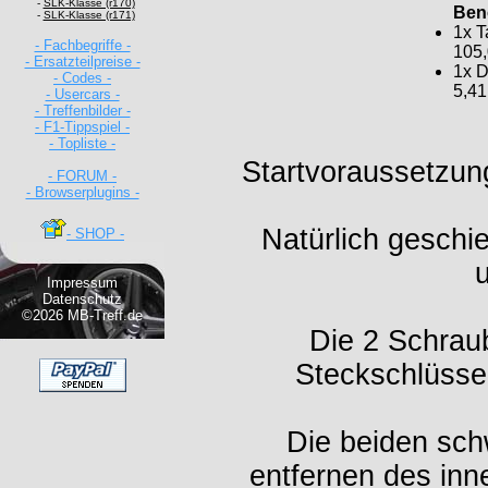
-
SLK-Klasse (r170)
Benö
-
SLK-Klasse (r171)
1x 
- Fachbegriffe -
105,
- Ersatzteilpreise -
1x D
- Codes -
5,41
- Usercars -
- Treffenbilder -
- F1-Tippspiel -
- Topliste -
Startvoraussetzung
- FORUM -
- Browserplugins -
Natürlich geschi
- SHOP -
Impressum
Datenschutz
©2026 MB-Treff.de
Die 2 Schrau
Steckschlüsse
Die beiden sc
entfernen des inn