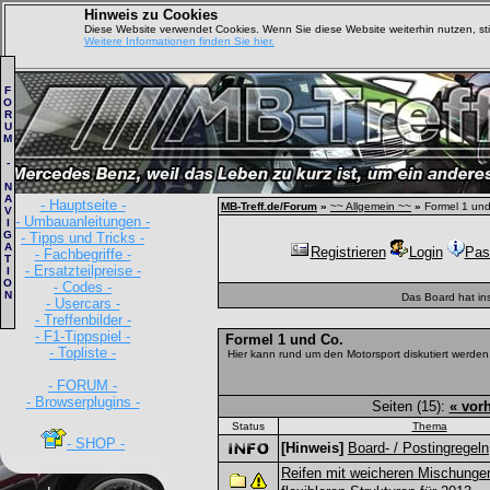
Hinweis zu Cookies
Diese Website verwendet Cookies. Wenn Sie diese Website weiterhin nutzen, s
Weitere Informationen finden Sie hier.
F
O
R
U
M
-
N
A
- Hauptseite -
MB-Treff.de/Forum
»
~~ Allgemein ~~
»
Formel 1 und
V
- Umbauanleitungen -
I
G
- Tipps und Tricks -
A
Registrieren
Login
Pas
- Fachbegriffe -
T
- Ersatzteilpreise -
I
O
- Codes -
N
Das Board hat in
- Usercars -
- Treffenbilder -
- F1-Tippspiel -
Formel 1 und Co.
- Topliste -
Hier kann rund um den Motorsport diskutiert werden
- FORUM -
- Browserplugins -
Seiten (15):
« vor
Status
Thema
- SHOP -
[Hinweis]
Board- / Postingregeln
Reifen mit weicheren Mischunge