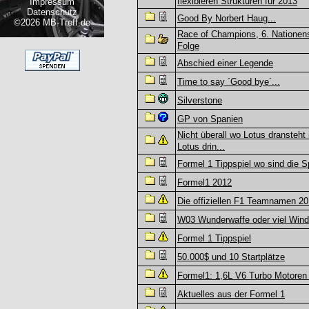
flexibleren Strukturen für 2013
Impressum
Datenschutz
Good By Norbert Haug...
©2026 MB-Treff.de
Race of Champions, 6. Nationens
Folge
Abschied einer Legende
Time to say ´Good bye´...
Silverstone
GP von Spanien
Nicht überall wo Lotus dransteht 
Lotus drin...
Formel 1 Tippspiel wo sind die S
Formel1 2012
Die offiziellen F1 Teamnamen 2
W03 Wunderwaffe oder viel Wind
Formel 1 Tippspiel
50.000$ und 10 Startplätze
Formel1: 1,6L V6 Turbo Motoren
Aktuelles aus der Formel 1