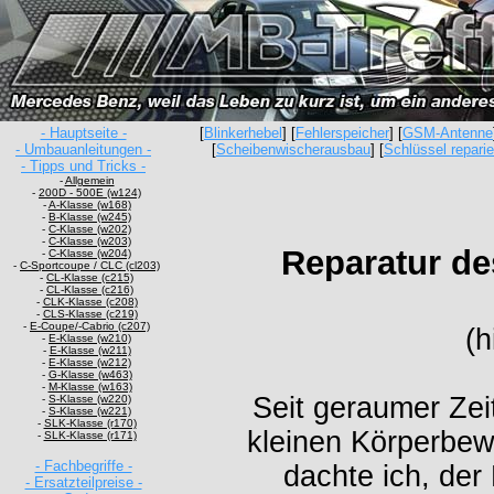
- Hauptseite -
[
Blinkerhebel
] [
Fehlerspeicher
] [
GSM-Antenne
- Umbauanleitungen -
[
Scheibenwischerausbau
] [
Schlüssel repari
- Tipps und Tricks -
-
Allgemein
-
200D - 500E (w124)
-
A-Klasse (w168)
-
B-Klasse (w245)
-
C-Klasse (w202)
-
C-Klasse (w203)
Reparatur de
-
C-Klasse (w204)
-
C-Sportcoupe / CLC (cl203)
-
CL-Klasse (c215)
-
CL-Klasse (c216)
-
CLK-Klasse (c208)
-
CLS-Klasse (c219)
-
E-Coupe/-Cabrio (c207)
(h
-
E-Klasse (w210)
-
E-Klasse (w211)
-
E-Klasse (w212)
-
G-Klasse (w463)
-
M-Klasse (w163)
Seit geraumer Zeit
-
S-Klasse (w220)
-
S-Klasse (w221)
-
SLK-Klasse (r170)
kleinen Körperbe
-
SLK-Klasse (r171)
- Fachbegriffe -
dachte ich, der
- Ersatzteilpreise -