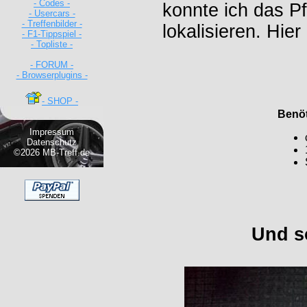
- Codes -
konnte ich das Pf
- Usercars -
- Treffenbilder -
lokalisieren. Hie
- F1-Tippspiel -
- Topliste -
- FORUM -
- Browserplugins -
- SHOP -
Benöt
Impressum
Datenschutz
©2026 MB-Treff.de
Und s