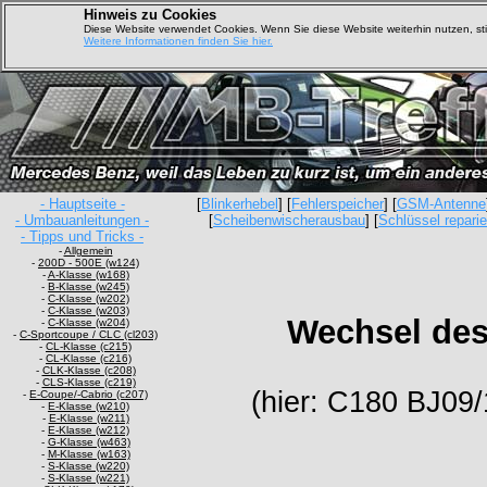
Hinweis zu Cookies
Diese Website verwendet Cookies. Wenn Sie diese Website weiterhin nutzen, s
Weitere Informationen finden Sie hier.
- Hauptseite -
[
Blinkerhebel
] [
Fehlerspeicher
] [
GSM-Antenne
- Umbauanleitungen -
[
Scheibenwischerausbau
] [
Schlüssel repari
- Tipps und Tricks -
-
Allgemein
-
200D - 500E (w124)
-
A-Klasse (w168)
-
B-Klasse (w245)
-
C-Klasse (w202)
-
C-Klasse (w203)
Wechsel des
-
C-Klasse (w204)
-
C-Sportcoupe / CLC (cl203)
-
CL-Klasse (c215)
-
CL-Klasse (c216)
-
CLK-Klasse (c208)
-
CLS-Klasse (c219)
(hier: C180 BJ09
-
E-Coupe/-Cabrio (c207)
-
E-Klasse (w210)
-
E-Klasse (w211)
-
E-Klasse (w212)
-
G-Klasse (w463)
-
M-Klasse (w163)
-
S-Klasse (w220)
-
S-Klasse (w221)