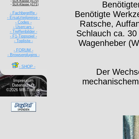
-
SLK-Klasse (r170)
Benötigte
-
SLK-Klasse (r171)
Benötigte Werkze
- Fachbegriffe -
- Ersatzteilpreise -
Ratsche, Auffang
- Codes -
- Usercars -
Schlauch ca. 30
- Treffenbilder -
- F1-Tippspiel -
- Topliste -
Wagenheber (W
- FORUM -
- Browserplugins -
- SHOP -
Der Wechse
mechanischem G
Impressum
Datenschutz
©2026 MB-Treff.de