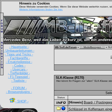
Hinweis zu Cookies
Diese Website verwendet Cookies. Wenn Sie diese Website weiterhin nutzen, s
Weitere Informationen finden Sie hier.
F
O
R
U
M
-
N
A
- Hauptseite -
MB-Treff.de/Forum
»
~~ Modellbezogen ~~
»
SLK
V
- Umbauanleitungen -
I
G
- Tipps und Tricks -
A
- Fachbegriffe -
T
- Ersatzteilpreise -
I
O
- Codes -
N
- Usercars -
- Treffenbilder -
- F1-Tippspiel -
SLK-Klasse (R170)
- Topliste -
Hier könnt Ihr Fragen zur "alten" SLK-Klasse stel
- FORUM -
- Browserplugins -
Seit
Status
- SHOP -
[Hinweis]
Board- / Postingreg
Schlüssel im Kofferraum ein