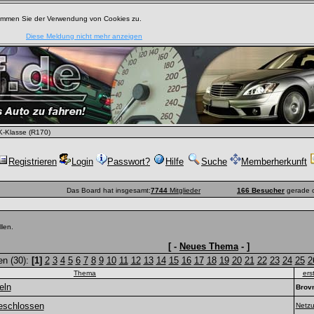
timmen Sie der Verwendung von Cookies zu.
Diese Meldung nicht mehr anzeigen
-Klasse (R170)
Registrieren
Login
Passwort?
Hilfe
Suche
Memberherkunft
Das Board hat insgesamt:
7744
Mitglieder
166 Besucher
gerade o
len.
[ -
Neues Thema
- ]
en (30):
[1]
2
3
4
5
6
7
8
9
10
11
12
13
14
15
16
17
18
19
20
21
22
23
24
25
2
Thema
ers
eln
Brov
geschlossen
Netz