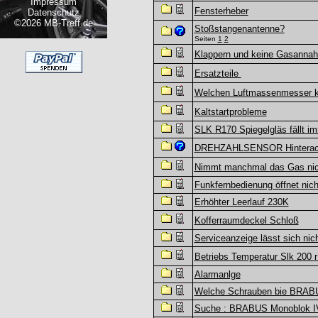
Impressum
Fensterheber
Datenschutz
©2026 MB-Treff.de
Stoßstangenantenne?
Seiten
1
2
Klappern und keine Gasanna
Ersatzteile
Welchen Luftmassenmesser 
Kaltstartprobleme
SLK R170 Spiegelgläs fällt i
DREHZAHLSENSOR Hinterac
Nimmt manchmal das Gas nich
Funkfernbedienung öffnet nich
Erhöhter Leerlauf 230K
Kofferraumdeckel Schloß
Serviceanzeige lässt sich nic
Betriebs Temperatur Slk 200 
Alarmanlge
Welche Schrauben bie BRABU
Suche : BRABUS Monoblok IV