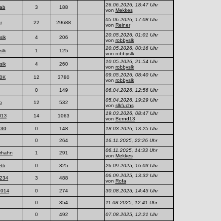
26.06.2026, 18:47 Uhr
ab
3
188
von
Mekkes
05.06.2026, 17:08 Uhr
r
22
29688
von
Reiner
20.05.2026, 01:01 Uhr
slk
4
206
von
robbyslk
20.05.2026, 00:16 Uhr
slk
1
125
von
robbyslk
10.05.2026, 21:54 Uhr
slk
4
260
von
robbyslk
09.05.2026, 08:40 Uhr
0K
12
3780
von
robbyslk
0
149
06.04.2026, 12:56 Uhr
05.04.2026, 19:29 Uhr
o
12
532
von
slkfuchs
19.03.2026, 08:47 Uhr
d13
14
1063
von
Bernd13
230
0
148
18.03.2026, 13:25 Uhr
0
264
16.11.2025, 22:26 Uhr
06.11.2025, 14:33 Uhr
erhahn
1
291
von
Mekkes
tti
0
325
26.09.2025, 16:03 Uhr
06.09.2025, 13:32 Uhr
1234
3
488
von
Rofa
014
0
274
30.08.2025, 14:45 Uhr
0
354
11.08.2025, 12:41 Uhr
0
492
07.08.2025, 12:21 Uhr