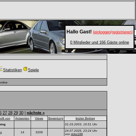
Hallo Gast!
(
einloggen
/
registrieren
)
0 Mitglieder und 166 Gäste online
Statistiken
Spiele
nline
6
27
28
29
30
|
nächste »
tellt von
Antworten
Views
Bewertung
letzter Beitrag
ning
01.03.2003, 19:51 Uhr
24.07.2026, 23:24 Uhr
us
14
3209
von
ricko199