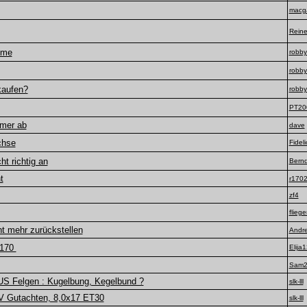
macg
Reine
hme
robby
robby
kaufen?
robby
PT20
mmer ab
dave
hse
Fideli
t richtig an
Bern
t
r170
zf4
flieg
ht mehr zurückstellen
Andre
r170
Elija
Sam2
S Felgen : Kugelbung, Kegelbund ?
slk-lll
 Gutachten, 8,0x17 ET30
slk-lll