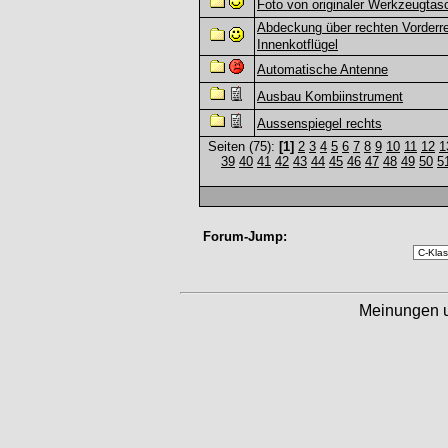
Foto von originaler Werkzeugtas
Abdeckung über rechten Vorderre
Innenkotflügel
Automatische Antenne
Ausbau Kombiinstrument
Aussenspiegel rechts
Seiten (75):
[1]
2
3
4
5
6
7
8
9
10
11
12
1
39
40
41
42
43
44
45
46
47
48
49
50
5
Forum-Jump:
Meinungen 