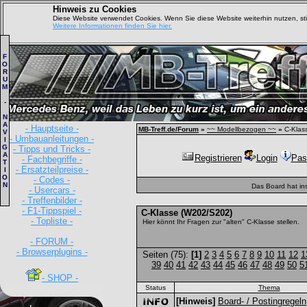
Hinweis zu Cookies
Diese Website verwendet Cookies. Wenn Sie diese Website weiterhin nutzen, s
Weitere Informationen finden Sie hier.
F
O
R
U
M
-
N
A
- Hauptseite -
MB-Treff.de/Forum
»
~~ Modellbezogen ~~
»
C-Klas
V
- Umbauanleitungen -
I
G
- Tipps und Tricks -
A
Registrieren
Login
Pas
- Fachbegriffe -
T
- Ersatzteilpreise -
I
O
- Codes -
N
Das Board hat in
- Usercars -
- Treffenbilder -
- F1-Tippspiel -
C-Klasse (W202/S202)
- Topliste -
Hier könnt Ihr Fragen zur "alten" C-Klasse stellen.
- FORUM -
- Browserplugins -
Seiten (75):
[1]
2
3
4
5
6
7
8
9
10
11
12
1
39
40
41
42
43
44
45
46
47
48
49
50
5
- SHOP -
Status
Thema
[Hinweis]
Board- / Postingregeln