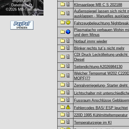
Impressum
Klimaanlage MB C S 202188
Datenschutz
©2026 MB-Treff.de
Außenspiegel lassen sich nicht 
ausklappen - Manuelles ausklap
Fahrzeugbeleuchtung Nightbreak
Plasmatacho verbauen Wohin mi
und dem Minus
Notlauf immr wieder
Blinker rechts tut´s nicht mehr
CDI Druck Leckölleitung undicht
Diesel
Seitendichtung A2026984130
Welcher Tempomat W202 C220D 
MOPF)??
Zenralverriegelung- Starter dreht 
Lichtschalter mit unterschiedlich
Fussraum Anschlüsse Gebläsem
Fehlercodes BAS/ ESP leuchtet
220D 1995 Kühlmitteltemperatur
Temperaturzeige im KI