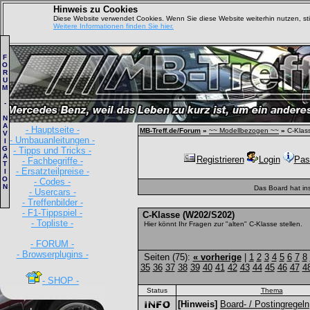
Hinweis zu Cookies
Diese Website verwendet Cookies. Wenn Sie diese Website weiterhin nutzen, s
Weitere Informationen finden Sie hier.
F
O
R
U
M
-
N
A
- Hauptseite -
MB-Treff.de/Forum
»
~~ Modellbezogen ~~
»
C-Klas
V
- Umbauanleitungen -
I
G
- Tipps und Tricks -
A
Registrieren
Login
Pas
- Fachbegriffe -
T
- Ersatzteilpreise -
I
O
- Codes -
N
Das Board hat in
- Usercars -
- Treffenbilder -
- F1-Tippspiel -
C-Klasse (W202/S202)
- Topliste -
Hier könnt Ihr Fragen zur "alten" C-Klasse stellen.
- FORUM -
- Browserplugins -
Seiten (75):
« vorherige
|
1
2
3
4
5
6
7
8
35
36
37
38
39
40
41
42
43
44
45
46
47
4
- SHOP -
Status
Thema
[Hinweis]
Board- / Postingregeln