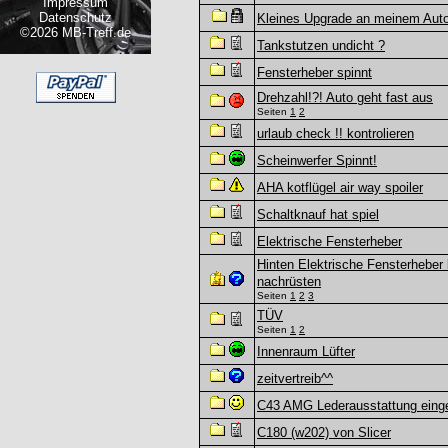
Impressum
Datenschutz
Kleines Upgrade an meinem Auto
©2026 MB-Treff.de
Tankstutzen undicht ?
Fensterheber spinnt
Drehzahl!?! Auto geht fast aus
Seiten
1
2
urlaub check !! kontrolieren
Scheinwerfer Spinnt!
AHA kotflügel air way spoiler
Schaltknauf hat spiel
Elektrische Fensterheber
Hinten Elektrische Fensterheber
nachrüsten
Seiten
1
2
3
TÜV
Seiten
1
2
Innenraum Lüfter
zeitvertreib^^
C43 AMG Lederausstattung einge
C180 (w202) von Slicer