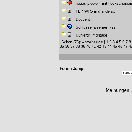
neues problem mit heckscheiben
FB / WFS mal anders..
Duoventil
Schlüssel anlernen ???
Kühlergrillmontage
Seiten (75):
« vorherige
|
1
2
3
4
5
6
7
8
35
36
37
38
39
40
41
42
43
44
45
46
47
4
Forum-Jump:
Meinungen 