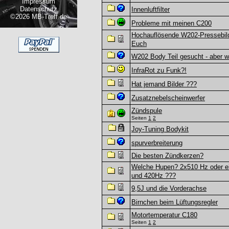
Impressum
Datenschutz
Innenluftfilter
©2026 MB-Treff.de
Probleme mit meinen C200
Hochauflösende W202-Pressebild
Euch
W202 Body Teil gesucht - aber w
InfraRot zu Funk?!
Hat jemand Bilder ???
Zusatznebelscheinwerfer
Zündspule
Seiten
1
2
Joy-Tuning Bodykit
spurverbreiterung
Die besten Zündkerzen?
Welche Hupen? 2x510 Hz oder e
und 420Hz ???
9,5J und die Vorderachse
Birnchen beim Lüftungsregler
Motortemperatur C180
Seiten
1
2