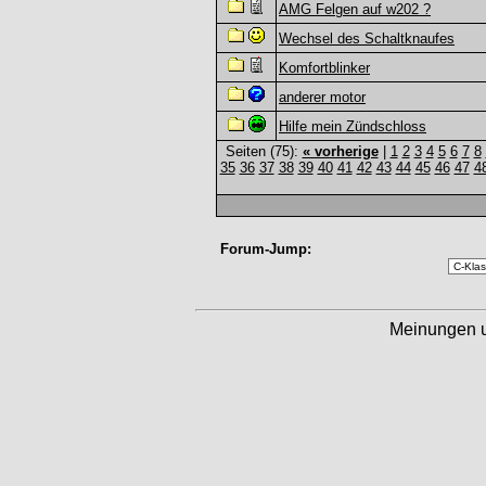
AMG Felgen auf w202 ?
Wechsel des Schaltknaufes
Komfortblinker
anderer motor
Hilfe mein Zündschloss
Seiten (75):
« vorherige
|
1
2
3
4
5
6
7
8
35
36
37
38
39
40
41
42
43
44
45
46
47
4
Forum-Jump:
Meinungen 