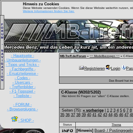
Hinweis zu Cookies
Diese Website verwendet Cookies. Wenn Sie diese Website weiterhin nutzen, s
Weitere Informationen finden Sie hier.
F
O
R
U
M
-
N
A
- Hauptseite -
MB-Treff.de/Forum
»
~~ Modellbezogen ~~
»
C-Klas
V
- Umbauanleitungen -
I
G
- Tipps und Tricks -
A
Registrieren
Login
Pas
- Fachbegriffe -
T
- Ersatzteilpreise -
I
O
- Codes -
N
Das Board hat in
- Usercars -
- Treffenbilder -
- F1-Tippspiel -
C-Klasse (W202/S202)
- Topliste -
Hier könnt Ihr Fragen zur "alten" C-Klasse stellen.
- FORUM -
- Browserplugins -
Seiten (75):
« vorherige
|
1
2
3
4
5
6
7
8
35
36
37
38
39
40
41
42
43
44
45
46
47
4
- SHOP -
Status
Thema
[Hinweis]
Board- / Postingregeln