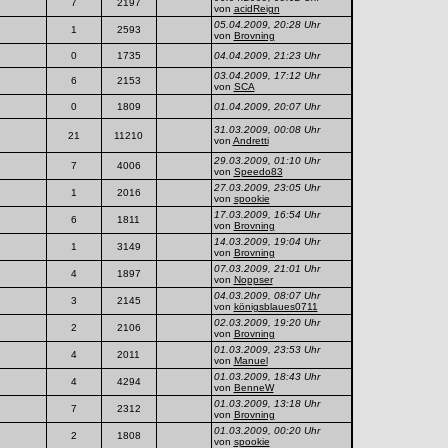
7
2197
von
acidReign
05.04.2009, 20:28 Uhr
1
2593
von
Brovning
0
1735
04.04.2009, 21:23 Uhr
03.04.2009, 17:12 Uhr
6
2153
von
SCA
0
1809
01.04.2009, 20:07 Uhr
31.03.2009, 00:08 Uhr
21
11210
von
Andretti
29.03.2009, 01:10 Uhr
7
4006
von
Speedo83
27.03.2009, 23:05 Uhr
1
2016
von
spookie
17.03.2009, 16:54 Uhr
6
1811
von
Brovning
14.03.2009, 19:04 Uhr
1
3149
von
Brovning
07.03.2009, 21:01 Uhr
4
1897
von
Noppser
04.03.2009, 08:07 Uhr
3
2145
von
königsblaues0711
02.03.2009, 19:20 Uhr
2
2106
von
Brovning
01.03.2009, 23:53 Uhr
4
2011
von
Manuel
01.03.2009, 18:43 Uhr
4
4294
von
BenneW
01.03.2009, 13:18 Uhr
7
2312
von
Brovning
01.03.2009, 00:20 Uhr
2
1808
von
spookie