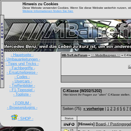
Hinweis zu Cookies
Diese Website verwendet Cookies. Wenn Sie diese Website weiterhin nutzen, s
Weitere Informationen finden Sie hier.
F
O
R
U
M
-
N
A
- Hauptseite -
MB-Treff.de/Forum
»
~~ Modellbezogen ~~
»
C-Kla
V
- Umbauanleitungen -
I
G
- Tipps und Tricks -
A
- Fachbegriffe -
T
- Ersatzteilpreise -
I
O
- Codes -
N
- Usercars -
- Treffenbilder -
- F1-Tippspiel -
C-Klasse (W202/S202)
- Topliste -
Hier könnt Ihr Fragen zur "alten" C-Klasse stellen.
- FORUM -
- Browserplugins -
Seiten (75):
« vorherige
|
1
2
3
4
5
6
7
- SHOP -
Status
[Hinweis]
Board- / Postingrege