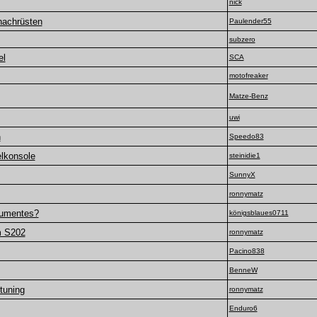
nick
nachrüsten
Paulender55
subzero
el
SCA
motofreaker
Matze-Benz
uwi
n
Speedo83
elkonsole
steinidie1
SunnyX
ronnymatz
rumentes?
königsblaues0711
m S202
ronnymatz
Pacino838
BenneW
tuning
ronnymatz
Enduro6