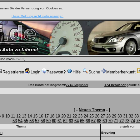
timmen Sie der Verwendung von Cookies zu.
Diese Meldung nicht mehr anzeigen
sse (W202/S202)
Registrieren
Login
Passwort?
Hilfe
Suche
Memberherkunft
Das Board hat insgesamt:
7740
Mitglieder
173 Besucher
gerade o
[ -
Neues Thema
- ]
8
9
10
11
12
13
14
15
16
17
18
19
20
21
22
23
24
25
26
27
28
29
30
31
32
33
53
54
55
56
57
58
59
60
61
62
63
64
65
66
67
68
69
70
71
72
73
74
7
Thema
erstellt von
ln
Brovning