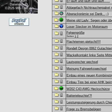
Impressum
Er läuft und läuft und läuft......
Datenschutz
Ablagefach Nichtraucherpaket 
©2026 MB-Treff.de
Abwrackprämie sei Dank...;-)
Meine old Lady: Segen oder üb
Loser Stecker im Motorraum
Felgengröße
Seiten
1
2
Flachriemen qietscht!!!!
Rondell Design 0062 Gutachte
Wackelkontakt linke Seite Mitt
Lautsprecher wechsel
Meinung Fahrwerkswechsel
Einbau eines neuen Kombiinst
Einbau Tips bei einer AHK bei
W202 C43 AMG Heckschürze
Batterieleuchte!?!
Leistungssteigerung durch Chip
Frage zu Bremsbelägen