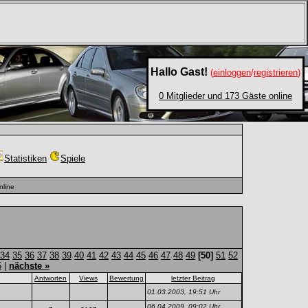
Hallo Gast!
(
einloggen
/
registrieren
)
0 Mitglieder und 173 Gäste online
Statistiken
Spiele
nline
34
35
36
37
38
39
40
41
42
43
44
45
46
47
48
49
[50]
51
52
5
|
nächste »
Antworten
Views
Bewertung
letzter Beitrag
01.03.2003, 19:51 Uhr
06.04.2009, 09:02 Uhr