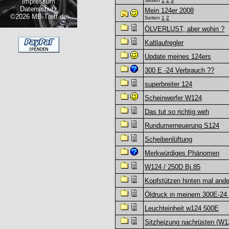
Impressum
Seiten
1
2
3
Datenschutz
Mein 124er 2008
©2026 MB-Treff.de
Seiten
1
2
ÖLVERLUST, aber wohin ?
Kaltlaufregler
Update meines 124ers
300 E -24 Verbrauch ??
superbreiter 124
Scheinwerfer W124
Das tut so richtig weh
Rundumerneuerung S124
Scheibenlüftung
Merkwürdiges Phänomen
W124 / 250D Bj.85
Kopfstützen hinten mal ande
Öldruck in meinem 300E-24 
Leuchteinheit w124 500E
Sitzheizung nachrüsten (W1