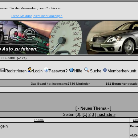
timmen Sie der Verwendung von Cookies zu.
Diese Meldung nicht mehr anzeigen
00D - 500E (w124)
Registrieren
Login
Passwort?
Hilfe
Suche
Memberherkunft
Das Board hat insgesamt:
7740
Mitglieder
191 Besucher
gerade 
[ -
Neues Thema
- ]
Seiten (3):
[1]
2
3
|
nächste »
Thema
ers
egeln
Brov
AMG-