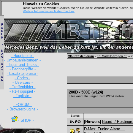
Hinweis zu Cookies
Diese Website verwendet Cookies. Wenn Sie diese Website weiterhin nutzen, s
Weitere Informationen finden Sie hier.
F
O
R
U
M
-
N
A
- Hauptseite -
MB-Treff.de/Forum
»
~~ Modellbezogen ~~
»
2
V
- Umbauanleitungen -
I
G
- Tipps und Tricks -
A
- Fachbegriffe -
T
- Ersatzteilpreise -
I
O
- Codes -
N
- Usercars -
- Treffenbilder -
- F1-Tippspiel -
200D - 500E (w124)
- Topliste -
Hier könnt Ihr Fragen zum W124 stellen.
- FORUM -
- Browserplugins -
Status
- SHOP -
[Hinweis]
Board- / Postingr
D-Max: Tuning Alarm....