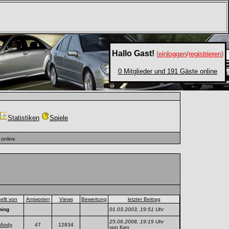
Hallo Gast!
(
einloggen
/
registrieren
)
0 Mitglieder und 191 Gäste online
Statistiken
Spiele
online
tellt von
Antworten
Views
Bewertung
letzter Beitrag
ning
01.03.2003, 19:51 Uhr
25.06.2008, 19:19 Uhr
Andy
47
12834
von
Ken