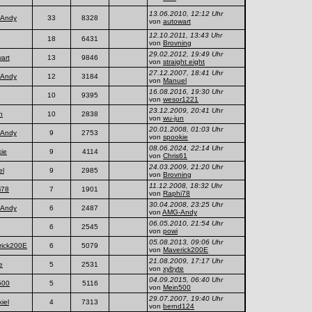
13.06.2010, 12:12 Uhr
Andy
33
8328
von
autowart
12.10.2011, 13:43 Uhr
18
6431
von
Brovning
29.02.2012, 19:49 Uhr
art
13
9846
von
straight eight
27.12.2007, 18:41 Uhr
Andy
12
3184
von
Manuel
16.08.2016, 19:30 Uhr
10
9395
von
wesor1221
23.12.2009, 20:41 Uhr
n
10
2838
von
wu-jun
20.01.2008, 01:03 Uhr
Andy
9
2753
von
spookie
08.06.2024, 22:14 Uhr
ie
9
4114
von
Chris61
24.03.2009, 21:20 Uhr
el
9
2985
von
Brovning
11.12.2008, 18:32 Uhr
i78
7
1901
von
Raphi78
30.04.2008, 23:25 Uhr
Andy
6
2487
von
AMG-Andy
06.05.2010, 21:54 Uhr
6
2545
von
powi
05.08.2013, 09:06 Uhr
rick200E
6
5079
von
Maverick200E
21.08.2009, 17:17 Uhr
e
5
2531
von
xybyte
04.09.2015, 06:40 Uhr
500
5
5116
von
Mein500
29.07.2007, 19:40 Uhr
iel
4
7313
von
bernd124