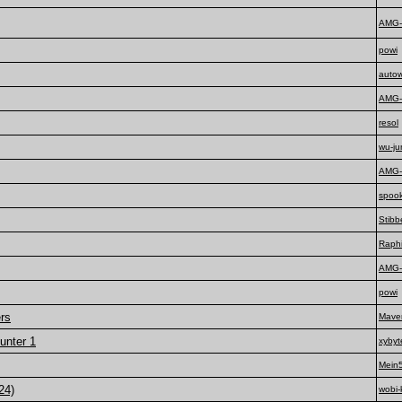
AMG-
powi
autow
AMG-
resol
wu-ju
AMG-
spook
Stibb
Raph
AMG-
powi
rs
Mave
unter 1
xybyt
Mein
24)
wobi-k