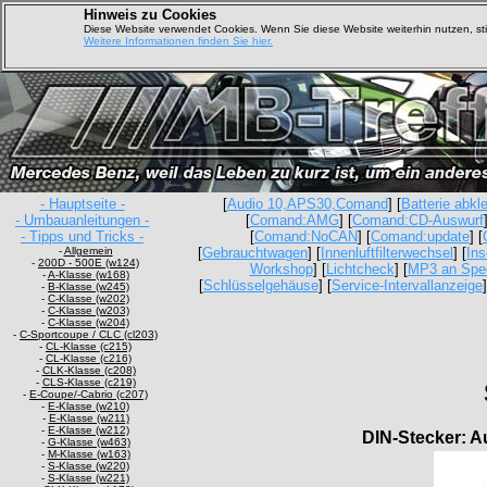
Hinweis zu Cookies
Diese Website verwendet Cookies. Wenn Sie diese Website weiterhin nutzen, s
Weitere Informationen finden Sie hier.
- Hauptseite -
[
Audio 10,APS30,Comand
] [
Batterie abk
- Umbauanleitungen -
[
Comand:AMG
] [
Comand:CD-Auswurf
- Tipps und Tricks -
[
Comand:NoCAN
] [
Comand:update
] [
-
Allgemein
[
Gebrauchtwagen
] [
Innenluftfilterwechsel
] [
Ins
-
200D - 500E (w124)
Workshop
] [
Lichtcheck
] [
MP3 an Spe
-
A-Klasse (w168)
[
Schlüsselgehäuse
] [
Service-Intervallanzeige
]
-
B-Klasse (w245)
-
C-Klasse (w202)
-
C-Klasse (w203)
-
C-Klasse (w204)
-
C-Sportcoupe / CLC (cl203)
-
CL-Klasse (c215)
-
CL-Klasse (c216)
-
CLK-Klasse (c208)
-
CLS-Klasse (c219)
-
E-Coupe/-Cabrio (c207)
-
E-Klasse (w210)
-
E-Klasse (w211)
-
E-Klasse (w212)
DIN-Stecker: 
-
G-Klasse (w463)
-
M-Klasse (w163)
-
S-Klasse (w220)
-
S-Klasse (w221)