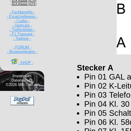
-
SLK-Klasse (r170)
-
SLK-Klasse (r171)
- Fachbegriffe -
- Ersatzteilpreise -
- Codes -
- Usercars -
- Treffenbilder -
- F1-Tippspiel -
- Topliste -
- FORUM -
- Browserplugins -
- SHOP -
Stecker A
Pin 01 GAL 
Impressum
Datenschutz
Pin 02 K-Lei
©2026 MB-Treff.de
Pin 03 Telef
Pin 04 Kl. 30
Pin 05 Schal
Pin 06 Kl. 58