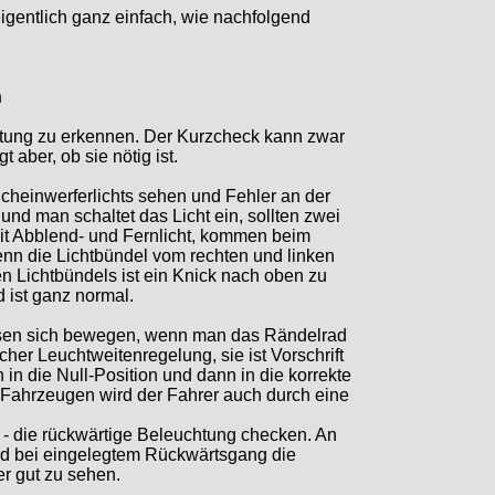
eigentlich ganz einfach, wie nachfolgend
n
tung zu erkennen. Der Kurzcheck kann zwar
 aber, ob sie nötig ist.
Scheinwerferlichts sehen und Fehler an der
und man schaltet das Licht ein, sollten zwei
mit Abblend- und Fernlicht, kommen beim
enn die Lichtbündel vom rechten und linken
en Lichtbündels ist ein Knick nach oben zu
 ist ganz normal.
üssen sich bewegen, wenn man das Rändelrad
er Leuchtweitenregelung, sie ist Vorschrift
in die Null-Position und dann in die korrekte
n Fahrzeugen wird der Fahrer auch durch eine
 - die rückwärtige Beleuchtung checken. An
ind bei eingelegtem Rückwärtsgang die
er gut zu sehen.