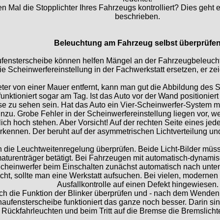
n Mal die Stopplichter Ihres Fahrzeugs kontrolliert? Dies geht 
beschrieben.
Beleuchtung am Fahrzeug selbst überprüfe
fensterscheibe können helfen Mängel an der Fahrzeugbeleuch
ie Scheinwerfereinstellung in der Fachwerkstatt ersetzen, er zeigt
eter von einer Mauer entfernt, kann man gut die Abbildung des 
unktioniert sogar am Tag. Ist das Auto vor der Wand positioniert 
kse zu sehen sein. Hat das Auto ein Vier-Scheinwerfer-System 
nzu. Grobe Fehler in der Scheinwerfereinstellung liegen vor, w
ich hoch stehen. Aber Vorsicht! Auf der rechten Seite eines jed
rkennen. Der beruht auf der asymmetrischen Lichtverteilung und
ch die Leuchtweitenregelung überprüfen. Beide Licht-Bilder m
turenträger betätigt. Bei Fahrzeugen mit automatisch-dynamisch
Scheinwerfer beim Einschalten zunächst automatisch nach unten 
icht, sollte man eine Werkstatt aufsuchen. Bei vielen, moderne
Ausfallkontrolle auf einen Defekt hingewiesen.
ch die Funktion der Blinker überprüfen und - nach dem Wenden
aufensterscheibe funktioniert das ganze noch besser. Darin s
Rückfahrleuchten und beim Tritt auf die Bremse die Bremslicht