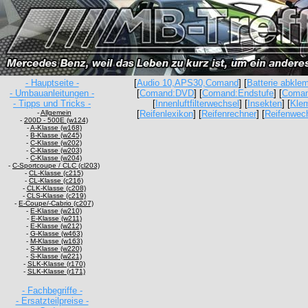
- Hauptseite -
[
Audio 10,APS30,Comand
] [
Batterie abkl
- Umbauanleitungen -
[
Comand:DVD
] [
Comand:Endstufe
] [
Coma
- Tipps und Tricks -
[
Innenluftfilterwechsel
] [
Insekten
] [
Kle
-
Allgemein
[
Reifenlexikon
] [
Reifenrechner
] [
Reifenwec
-
200D - 500E (w124)
-
A-Klasse (w168)
-
B-Klasse (w245)
-
C-Klasse (w202)
-
C-Klasse (w203)
-
C-Klasse (w204)
-
C-Sportcoupe / CLC (cl203)
-
CL-Klasse (c215)
-
CL-Klasse (c216)
-
CLK-Klasse (c208)
-
CLS-Klasse (c219)
-
E-Coupe/-Cabrio (c207)
-
E-Klasse (w210)
-
E-Klasse (w211)
-
E-Klasse (w212)
-
G-Klasse (w463)
-
M-Klasse (w163)
-
S-Klasse (w220)
-
S-Klasse (w221)
-
SLK-Klasse (r170)
-
SLK-Klasse (r171)
- Fachbegriffe -
- Ersatzteilpreise -