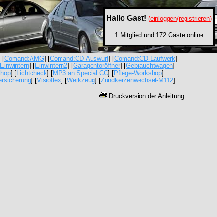
Hallo Gast!
(
einloggen
/
registrieren
)
1 Mitglied und 172 Gäste online
] [
Comand:AMG
] [
Comand:CD-Auswurf
] [
Comand:CD-Laufwerk
]
Einwintern
] [
Einwintern2
] [
Garagentoröffner
] [
Gebrauchtwagen
]
shop
] [
Lichtcheck
] [
MP3 an Special CC
] [
Pflege-Workshop
]
ersicherung
] [
Visioflex
] [
Werkzeug
] [
Zündkerzenwechsel-M112
]
Druckversion der Anleitung