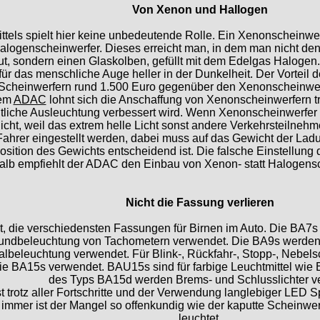
Von Xenon und Hallogen
tels spielt hier keine unbedeutende Rolle. Ein Xenonscheinwe
 Halogenscheinwerfer. Dieses erreicht man, in dem man nicht 
t, sondern einen Glaskolben, gefüllt mit dem Edelgas Halogen.
für das menschliche Auge heller in der Dunkelheit. Der Vorteil 
n Scheinwerfern rund 1.500 Euro gegenüber den Xenonscheinwe
dem
ADAC
lohnt sich die Anschaffung von Xenonscheinwerfern tr
itliche Ausleuchtung verbessert wird. Wenn Xenonscheinwerfer v
icht, weil das extrem helle Licht sonst andere Verkehrsteilne
hrer eingestellt werden, dabei muss auf das Gewicht der Ladun
osition des Gewichts entscheidend ist. Die falsche Einstellung 
alb empfiehlt der ADAC den Einbau von Xenon- statt Halogensc
Nicht die Fassung verlieren
lt, die verschiedensten Fassungen für Birnen im Auto. Die BA7
rundbeleuchtung von Tachometern verwendet. Die BA9s werden f
albeleuchtung verwendet. Für Blink-, Rückfahr-, Stopp-, Nebels
e BA15s verwendet. BAU15s sind für farbige Leuchtmittel wie 
des Typs BA15d werden Brems- und Schlusslichter ve
 trotz aller Fortschritte und der Verwendung langlebiger LED 
immer ist der Mangel so offenkundig wie der kaputte Scheinwerf
leuchtet.