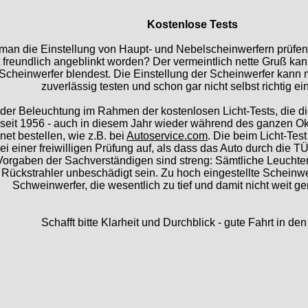
Kostenlose Tests
 man die Einstellung von Haupt- und Nebelscheinwerfern prüf
reundlich angeblinkt worden? Der vermeintlich nette Gruß ka
Scheinwerfer blendest. Die Einstellung der Scheinwerfer kan
zuverlässig testen und schon gar nicht selbst richtig ein
le der Beleuchtung im Rahmen der kostenlosen Licht-Tests, die 
eit 1956 - auch in diesem Jahr wieder während des ganzen Okt
et bestellen, wie z.B. bei
Autoservice.com
. Die beim Licht-Tes
bei einer freiwilligen Prüfung auf, als dass das Auto durch die T
 Vorgaben der Sachverständigen sind streng: Sämtliche Leuchte
Rückstrahler unbeschädigt sein. Zu hoch eingestellte Scheinwer
Schweinwerfer, die wesentlich zu tief und damit nicht weit g
Schafft bitte Klarheit und Durchblick - gute Fahrt in den