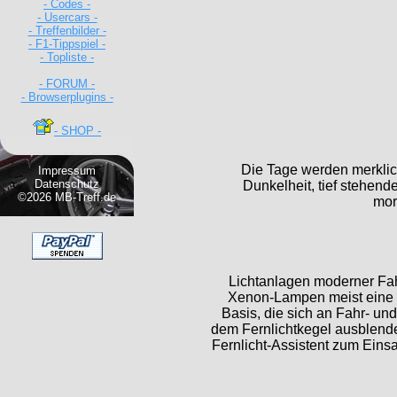
- Codes -
- Usercars -
- Treffenbilder -
- F1-Tippspiel -
- Topliste -
- FORUM -
- Browserplugins -
- SHOP -
Die Tage werden merklich
Impressum
Datenschutz
Dunkelheit, tief stehen
©2026 MB-Treff.de
mor
Lichtanlagen moderner Fah
Xenon-Lampen meist eine g
Basis, die sich an Fahr- u
dem Fernlichtkegel ausblen
Fernlicht-Assistent zum Einsa