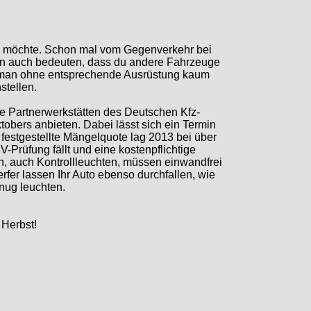
en möchte. Schon mal vom Gegenverkehr bei
nn auch bedeuten, dass du andere Fahrzeuge
n man ohne entsprechende Ausrüstung kaum
stellen.
die Partnerwerkstätten des Deutschen Kfz-
obers anbieten. Dabei lässt sich ein Termin
t festgestellte Mängelquote lag 2013 bei über
ÜV-Prüfung fällt und eine kostenpflichtige
n, auch Kontrollleuchten, müssen einwandfrei
fer lassen Ihr Auto ebenso durchfallen, wie
enug leuchten.
 Herbst!