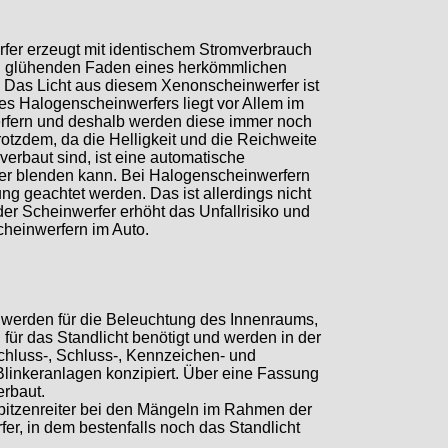
rfer erzeugt mit identischem Stromverbrauch
den glühenden Faden eines herkömmlichen
 Das Licht aus diesem Xenonscheinwerfer ist
des Halogenscheinwerfers liegt vor Allem im
rfern und deshalb werden diese immer noch
otzdem, da die Helligkeit und die Reichweite
erbaut sind, ist eine automatische
hmer blenden kann. Bei Halogenscheinwerfern
g geachtet werden. Das ist allerdings nicht
der Scheinwerfer erhöht das Unfallrisiko und
heinwerfern im Auto.
s werden für die Beleuchtung des Innenraums,
ür das Standlicht benötigt und werden in der
chluss-, Schluss-, Kennzeichen- und
Blinkeranlagen konzipiert. Über eine Fassung
rbaut.
Spitzenreiter bei den Mängeln im Rahmen der
er, in dem bestenfalls noch das Standlicht