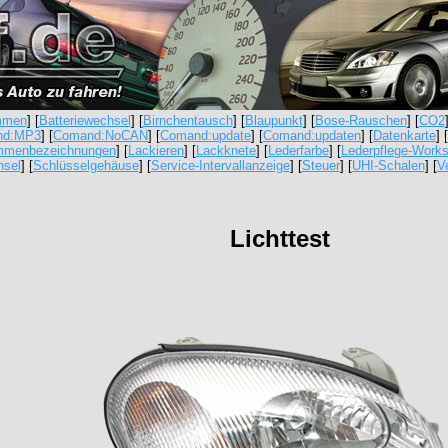
emmen
] [
Batteriewechsel
] [
Birnchentausch
] [
Blaupunkt
] [
Bose-Rauschen
] [
CO2
nd:MP3
] [
Comand:NoCAN
] [
Comand:update
] [
Comand:updaten
] [
Datenkarte
] [
mmenbezeichnungen
] [
Lackieren
] [
Lackknete
] [
Lederfarbe
] [
Lederpflege-Work
hsel
] [
Schlüsselgehäuse
] [
Service-Intervallanzeige
] [
Steuer
] [
UHI-Schalen
] [
V
Lichttest