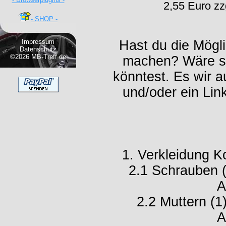
2,55 Euro z
- SHOP -
Impressum
Hast du die Mögl
Datenschutz
©2026 MB-Treff.de
machen? Wäre sp
könntest. Es wir 
und/oder ein Lin
1. Verkleidung 
2.1 Schrauben 
A
2.2 Muttern (
A