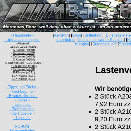
- Hauptseite -
[
Aerotwin
] [
Bose
] [
Brillenfach
] [
Einstiegsleist
- Umbauanleitungen -
nachrüsten
] [
Nebelscheinwerfer Klarglas
] [
P
-
Allgemein
Klarglas
] [
Standheizung
] [
Steck
-
190D / 190E (w201)
-
A-Klasse (w168)
-
C-Klasse (w202)
-
C-Klasse (w203)
-
C-Klasse (w204)
-
C-Sportcoupe / CLC (cl203)
-
CLK-Klasse (c208)
Lastenv
-
E-Klasse (w210)
-
E-Klasse (w211)
-
SLK-Klasse (r170)
-
SLK-Klasse (r171)
- Tipps und Tricks -
Wir benötige
- Fachbegriffe -
2 Stück A203
- Ersatzteilpreise -
- Codes -
7,92 Euro z
- Usercars -
- Treffenbilder -
2 Stück A21
- F1-Tippspiel -
- Topliste -
9,20 Euro z
2 Stück A21
- FORUM -
- Browserplugins -