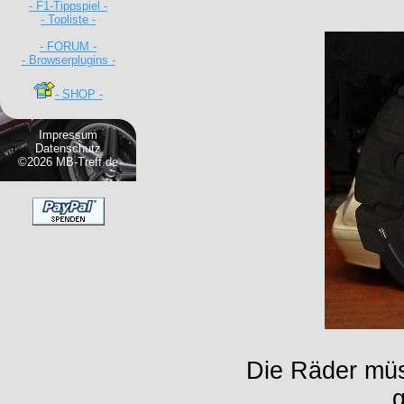
- F1-Tippspiel -
- Topliste -
- FORUM -
- Browserplugins -
- SHOP -
Impressum
Datenschutz
©2026 MB-Treff.de
Die Räder müs
g