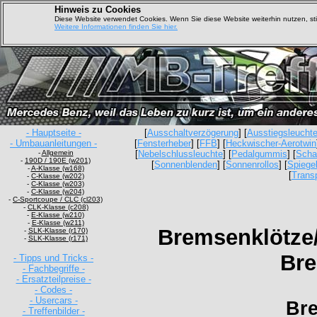
Hinweis zu Cookies
Diese Website verwendet Cookies. Wenn Sie diese Website weiterhin nutzen, s
Weitere Informationen finden Sie hier.
- Hauptseite -
[
Ausschaltverzögerung
] [
Ausstiegsleucht
- Umbauanleitungen -
[
Fensterheber
] [
FFB
] [
Heckwischer-Aerotwin
-
Allgemein
[
Nebelschlussleuchte
] [
Pedalgummis
] [
Scha
-
190D / 190E (w201)
[
Sonnenblenden
] [
Sonnenrollos
] [
Spiegel
-
A-Klasse (w168)
[
Trans
-
C-Klasse (w202)
-
C-Klasse (w203)
-
C-Klasse (w204)
-
C-Sportcoupe / CLC (cl203)
-
CLK-Klasse (c208)
-
E-Klasse (w210)
-
E-Klasse (w211)
Bremsenklötze
-
SLK-Klasse (r170)
-
SLK-Klasse (r171)
Bre
- Tipps und Tricks -
- Fachbegriffe -
- Ersatzteilpreise -
- Codes -
- Usercars -
Bre
- Treffenbilder -