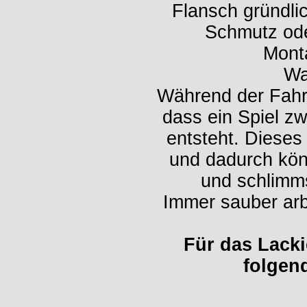
Flansch gründli
Schmutz ode
Monta
Wa
Während der Fahrt
dass ein Spiel z
entsteht. Dieses 
und dadurch kön
und schlimms
Immer sauber arb
Für das Lacki
folgend