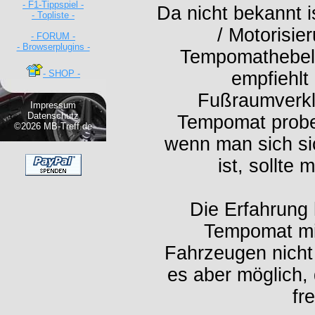
- F1-Tippspiel -
Da nicht bekannt 
- Topliste -
/ Motorisie
- FORUM -
- Browserplugins -
Tempomathebel 
- SHOP -
empfiehlt
Fußraumverkl
Impressum
Datenschutz
Tempomat probeh
©2026 MB-Treff.de
wenn man sich si
ist, sollte
Die Erfahrung 
Tempomat mit
Fahrzeugen nicht r
es aber möglich
fr