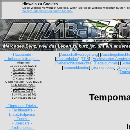
Hinweis zu Cookies
Diese Website verwendet Cookies. Wenn Sie diese Website weiterhin nutzen, s
Weitere Informationen finden Sie hier.
- Hauptseite -
[
Ausschaltverzögerung
] [
Ausstiegsleucht
- Umbauanleitungen -
[
Fensterheber
] [
FFB
] [
Heckwischer-Aerotwin
-
Allgemein
[
Nebelschlussleuchte
] [
Pedalgummis
] [
Scha
-
190D / 190E (w201)
[
Sonnenblenden
] [
Sonnenrollos
] [
Spiegel
-
A-Klasse (w168)
[
Trans
-
C-Klasse (w202)
-
C-Klasse (w203)
-
C-Klasse (w204)
-
C-Sportcoupe / CLC (cl203)
-
CLK-Klasse (c208)
-
E-Klasse (w210)
-
E-Klasse (w211)
Tempomat
-
SLK-Klasse (r170)
-
SLK-Klasse (r171)
- Tipps und Tricks -
- Fachbegriffe -
- Ersatzteilpreise -
- Codes -
- Usercars -
- Treffenbilder -